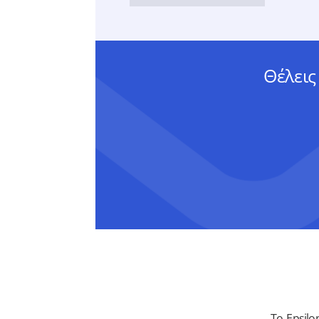
Θέλεις
Το Epsil