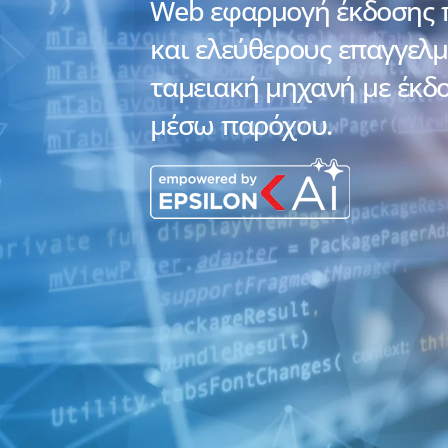
Web εφαρμογή έκδοσης π
και ελεύθερους επαγγελμ
ταμειακή μηχανή με έκδ
μέσω παρόχου.