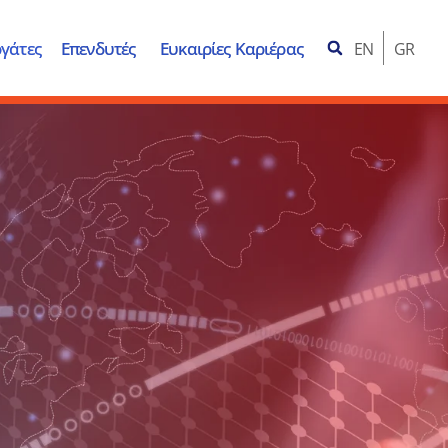
γάτες
Επενδυτές
Ευκαιρίες Καριέρας
EN
GR