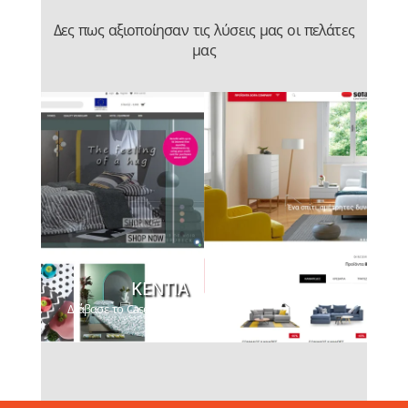
Δες πως αξιοποίησαν τις λύσεις μας οι πελάτες
μας
ΚΕΝΤΙΑ
S
Διάβασε το Case Study
Δι