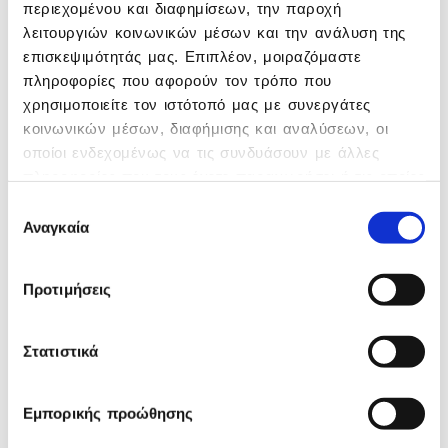
Ξεκίνα το digital
περιεχομένου και διαφημίσεων, την παροχή
λειτουργιών κοινωνικών μέσων και την ανάλυση της
transformation της
επισκεψιμότητάς μας. Επιπλέον, μοιραζόμαστε
επιχειρησής σου
πληροφορίες που αφορούν τον τρόπο που
χρησιμοποιείτε τον ιστότοπό μας με συνεργάτες
με τους καλύτερους
κοινωνικών μέσων, διαφήμισης και αναλύσεων, οι
συμμάχους
οποίοι ενδεχομένως να τις συνδυάσουν με άλλες
πληροφορίες που τους έχετε παραχωρήσει ή τις οποίες
έχουν συλλέξει σε σχέση με την από μέρους σας
Επιλογή
Digital Marketing
χρήση των υπηρεσιών τους.
Αναγκαία
συγκατάθεσης
Digital Campaigns: 360° προσέγγιση – End
Προτιμήσεις
to End προτάσεις για την επιχείρησή
σου!
Στατιστικά
Περισσότερα
Εμπορικής προώθησης