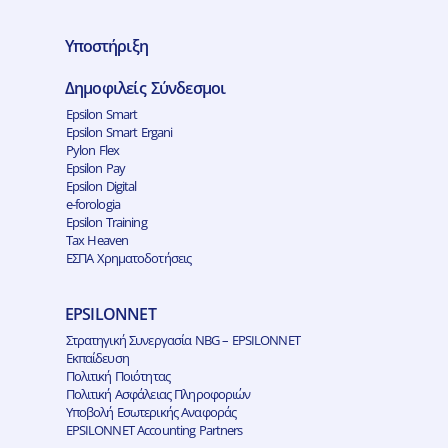
Υποστήριξη
Δημοφιλείς Σύνδεσμοι
Epsilon Smart
Epsilon Smart Ergani
Pylon Flex
Epsilon Pay
Epsilon Digital
e-forologia
Epsilon Training
Tax Heaven
ΕΣΠΑ Χρηματοδοτήσεις
EPSILONNET
Στρατηγική Συνεργασία NBG – EPSILONNET
Εκπαίδευση
Πολιτική Ποιότητας
Πολιτική Ασφάλειας Πληροφοριών
Υποβολή Εσωτερικής Αναφοράς
EPSILONNET Accounting Partners