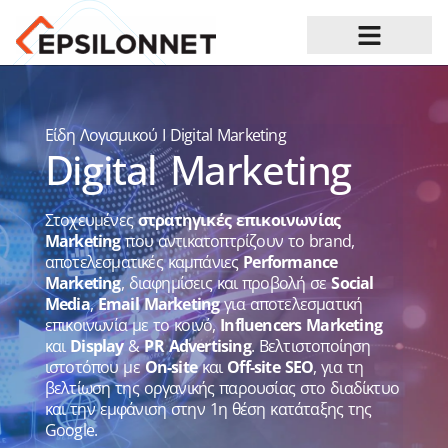
Ευκαιρίες Καριέρας
Είδη Λογισμικού
I
Digital Marketing
Digital Marketing
Στοχευμένες
στρατηγικές επικοινωνίας
Marketing
που αντικατοπτρίζουν το brand,
αποτελεσματικές καμπάνιες
Performance
Marketing
, διαφημίσεις και προβολή σε
Social
Media
,
Email Marketing
για αποτελεσματική
επικοινωνία με το κοινό,
Influencers Marketing
και
Display
&
PR Advertising
. Βελτιστοποίηση
ιστοτόπου με
On-site
και
Off-site SEO
, για τη
βελτίωση της οργανικής παρουσίας στο διαδίκτυο
και την εμφάνιση στην 1η θέση κατάταξης της
Google.