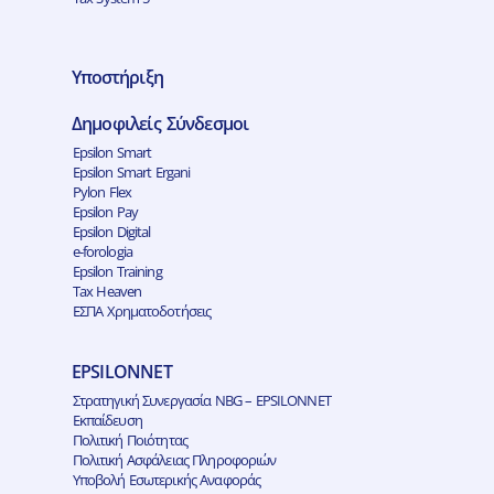
Υποστήριξη
Δημοφιλείς Σύνδεσμοι
Epsilon Smart
Epsilon Smart Ergani
Pylon Flex
Epsilon Pay
Epsilon Digital
e-forologia
Epsilon Training
Tax Heaven
ΕΣΠΑ Χρηματοδοτήσεις
EPSILONNET
Στρατηγική Συνεργασία NBG – EPSILONNET
Εκπαίδευση
Πολιτική Ποιότητας
Πολιτική Ασφάλειας Πληροφοριών
Υποβολή Εσωτερικής Αναφοράς