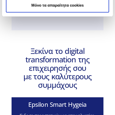
λειτουργίες της επιχείρησής σου στο
Mόνο τα απαραίτητα cookies
smartphone ή στο tablet σου.
Ξεκίνα το digital
transformation της
επιχειρησής σου
με τους καλύτερους
συμμάχους
Epsilon Smart Hygeia