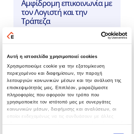
Αμφίδρομη επικοινωνία με
τον Λογιστή και την
Τράπεζα
Οι λογιστικές εφαρμογές του Ομίλου
EPSILONNET ενημερώνονται αυτόματα με
τα παραστατικά που εκδίδει το ιατρείο,
ενώ ο επαγγελματίας μπορεί να
Αυτή η ιστοσελίδα χρησιμοποιεί cookies
διαχειρίζεται τους τραπεζικούς του
Χρησιμοποιούμε cookie για την εξατομίκευση
λογαριασμούς, τις εισπράξεις και τις
πληρωμές του μέσα από το περιβάλλον
περιεχομένου και διαφημίσεων, την παροχή
του Epsilon Smart.
λειτουργιών κοινωνικών μέσων και την ανάλυση της
επισκεψιμότητάς μας. Επιπλέον, μοιραζόμαστε
πληροφορίες που αφορούν τον τρόπο που
Σύνδεση με την
χρησιμοποιείτε τον ιστότοπό μας με συνεργάτες
πλατφόρμα myDATA της
κοινωνικών μέσων, διαφήμισης και αναλύσεων, οι
ΑΑΔΕ
οποίοι ενδεχομένως να τις συνδυάσουν με άλλες
πληροφορίες που τους έχετε παραχωρήσει ή τις οποίες
Απευθείας σύνδεση με την πλατφόρμα
έχουν συλλέξει σε σχέση με την από μέρους σας
Επιλογή