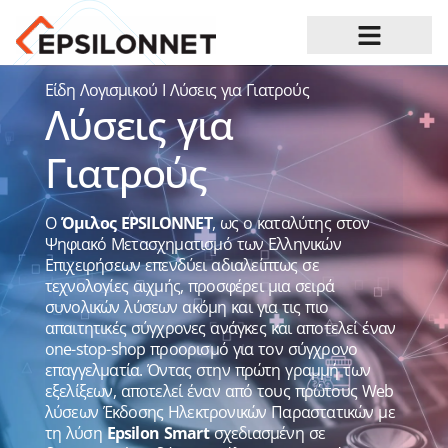
Ευκαιρίες Καριέρας
Είδη Λογισμικού
I
Λύσεις για Γιατρούς
Λύσεις για
Γιατρούς
Ο
Όμιλος EPSILONNET
, ως ο καταλύτης στον
Ψηφιακό Μετασχηματισμό των Ελληνικών
Επιχειρήσεων επενδύει αδιαλείπτως σε
τεχνολογίες αιχμής, προσφέρει μια σειρά
συνολικών λύσεων ακόμη και για τις πιο
απαιτητικές σύγχρονες ανάγκες και αποτελεί έναν
one-stop-shop προορισμό για τον σύγχρονο
επαγγελματία. Όντας στην πρώτη γραμμή των
εξελίξεων, αποτελεί έναν από τους πρώτους Web
λύσεων Έκδοσης Ηλεκτρονικών Παραστατικών με
τη λύση
Epsilon Smart
σχεδιασμένη σε