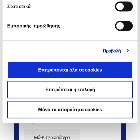
Στατιστικά
Σχετικά Προϊόντα
Εμπορικής προώθησης
Προβολή
Επιτρέπονται όλα τα cookies
Επιτρέπεται η επιλογή
Hyper.Axion Λογιστική
Η εφαρμογή για λογιστές και λογιστικά
Mόνο τα απαραίτητα cookies
γραφεία που μπορεί να καλύψει όλες τις
ανάγκες.
Μάθε περισσότερα