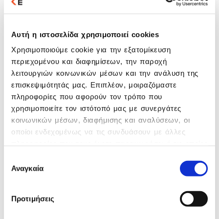
κόστος. Πραγματοποιεί συνδέσεις με το ERP
των επιχειρήσεων και τις λογιστικές
εφαρμογές του Ομίλου EPSILON NET, δίνει
την δυνατότητα παρακολούθησης του
Αυτή η ιστοσελίδα χρησιμοποιεί cookies
Φορολογικού Μηχανισμού, συνδέεται με την
Χρησιμοποιούμε cookie για την εξατομίκευση
πλατφόρμα Skrourtz & έχει την δυνατότητα
περιεχομένου και διαφημίσεων, την παροχή
αποστολής μηνυμάτων για προωθητικές
λειτουργιών κοινωνικών μέσων και την ανάλυση της
ενέργειες.
επισκεψιμότητάς μας. Επιπλέον, μοιραζόμαστε
πληροφορίες που αφορούν τον τρόπο που
Πλεονεκτήματα
χρησιμοποιείτε τον ιστότοπό μας με συνεργάτες
κοινωνικών μέσων, διαφήμισης και αναλύσεων, οι
Αναβάθμισε τον τρόπο λειτουργίας της
οποίοι ενδεχομένως να τις συνδυάσουν με άλλες
επιχείρησής σου! Απόκτησε μοναδικά
πληροφορίες που τους έχετε παραχωρήσει ή τις οποίες
ανταγωνιστικά πλεονεκτήματα που σε οδηγούν
έχουν συλλέξει σε σχέση με την από μέρους σας
με ασφάλεια στον ψηφιακό σου
Επιλογή
μετασχηματισμό.
χρήση των υπηρεσιών τους.
Αναγκαία
συγκατάθεσης
Προτιμήσεις
Μάθε περισσότερα