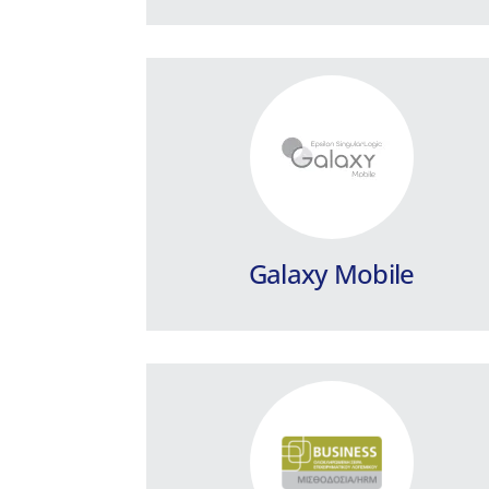
Business Μισθοδοσία
HRM
Πρόγραμμα Μισθοδοσίας για
μικρομεσαίες επιχειρήσεις και
λογιστικά γραφεία, με μοναδικά
χαρακτηριστικά.
Galaxy Mobile
Περισσότερα
Dynamics 365 for
Customer Service (CRM)