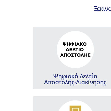
Περισσότερα
Ξεκίνα
PYLON ERP Hybrid
Ολοκληρωμένη πλατφόρμα Agentic AI
ERP, που καλύπτει 360° τις ανάγκες
όλων των επιχειρήσεων.
Περισσότερα
Ψηφιακό Δελτίο
Αποστολής-Διακίνησης
PYLON Commercial