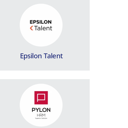
PYLON HRM / Public
Sector
Η κορυφαία εφαρμογή Μισθοδοσίας &
Διαχείρισης Ανθρώπινου Δυναμικού
για τον Δημόσιο Τομέα και τα Ν.Π.Ι.Δ..
Epsilon Talent
Περισσότερα
DC Procurement App
Cloud λύση σχεδιασμένη για μεγάλες
επιχειρήσεις & οργανισμούς, με
εξειδικευμένες ανάγκες στον τομέα
του procurement