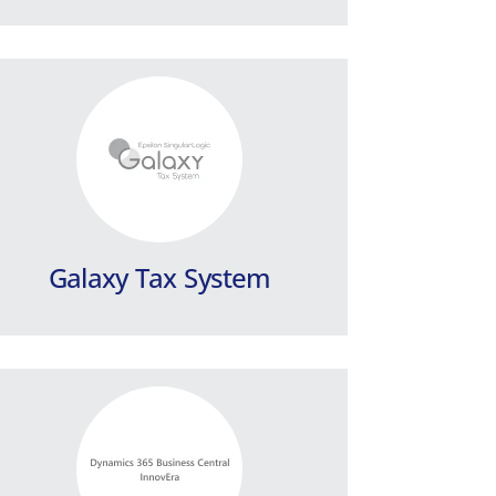
Dynamics 365 Business
Central – InnovEra
All-in-One, SaaS λύση Επιχειρησιακής
Διαχείρισης. Απαντά στις ανάγκες των
ελληνικών επιχειρήσεων.
Galaxy Tax System
Περισσότερα
Microsoft Power BI
Σουίτα εργαλείων επιχειρηματικής