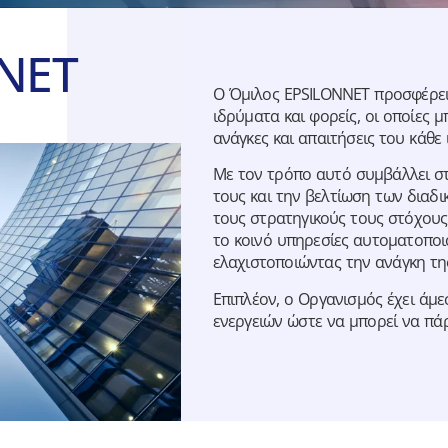
NNET
Ο Όμιλος EPSILONNET προσφέρει
ιδρύματα και φορείς, οι οποίες 
ανάγκες και απαιτήσεις του κάθε
Με τον τρόπο αυτό συμβάλλει στ
τους και την βελτίωση των διαδ
τους στρατηγικούς τους στόχους
το κοινό υπηρεσίες αυτοματοποι
ελαχιστοποιώντας την ανάγκη τη
Επιπλέον, ο Οργανισμός έχει άμε
ενεργειών ώστε να μπορεί να πάρ
EPSILON AI Services
The Power Behind the New Digital Era
Περισσότερα