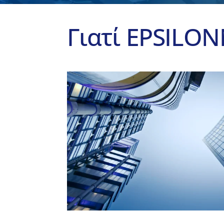
Γιατί EPSILO
Ψηφιακό Δελτίο
Αποστολής-Διακίνησης
Εναρμονίσου με τις απαιτήσεις του
Ψηφιακού Δελτίου Αποστολής!