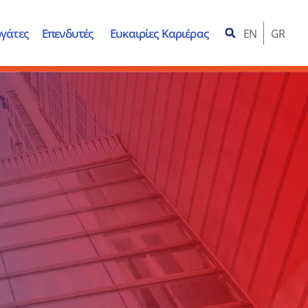
γάτες
Επενδυτές
Ευκαιρίες Καριέρας
EN
GR