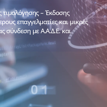
 τιμολόγησης – Έκδοσης
ρους επαγγελματίες και μικρές
ς σύνδεση με Α.Α.Δ.Ε. και