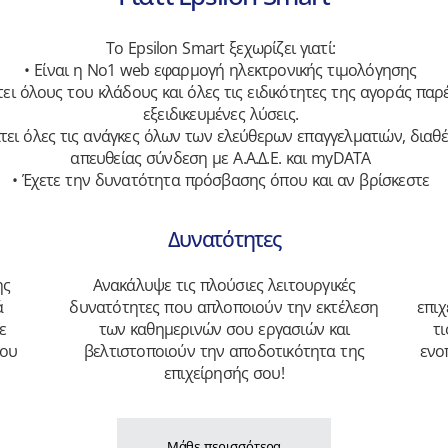
Το Epsilon Smart ξεχωρίζει γιατί:
• Είναι η Νο1 web εφαρμογή ηλεκτρονικής τιμολόγησης
τει όλους του κλάδους και όλες τις ειδικότητες της αγοράς παρ
εξειδικευμένες λύσεις.
τει όλες τις ανάγκες όλων των ελεύθερων επαγγελματιών, διαθ
απευθείας σύνδεση με Α.Α.Δ.Ε. και myDATA
• Έχετε την δυνατότητα πρόσβασης όπου και αν βρίσκεστε
Δυνατότητες
ης
Ανακάλυψε τις πλούσιες λειτουργικές
ά
δυνατότητες που απλοποιούν την εκτέλεση
επιχ
ε
των καθημερινών σου εργασιών και
τ
σου
βελτιστοποιούν την αποδοτικότητα της
ενο
επιχείρησής σου!
Μάθε περισσότερα