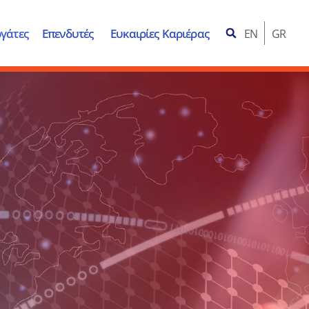
γάτες
Επενδυτές
Ευκαιρίες Καριέρας
EN
GR