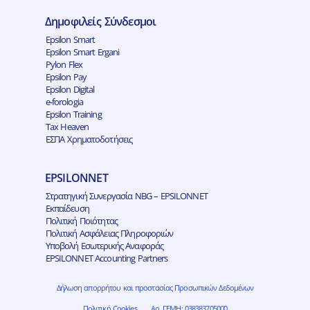
Δημοφιλείς Σύνδεσμοι
Epsilon Smart
Epsilon Smart Ergani
Pylon Flex
Epsilon Pay
Epsilon Digital
e-forologia
Epsilon Training
Tax Heaven
ΕΣΠΑ Χρηματοδοτήσεις
EPSILONNET
Στρατηγική Συνεργασία NBG – EPSILONNET
Εκπαίδευση
Πολιτική Ποιότητας
Πολιτική Ασφάλειας Πληροφοριών
Υποβολή Εσωτερικής Αναφοράς
EPSILONNET Accounting Partners
Δήλωση απορρήτου και προστασίας Προσωπικών Δεδομένων
Πολιτική Cookies
Αρ. ΓΕΜΗ: 038383705000