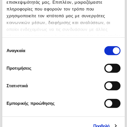
επισκεψιμότητάς μας. Επιπλέον, μοιραζόμαστε
πληροφορίες που αφορούν τον τρόπο που
χρησιμοποιείτε τον ιστότοπό μας με συνεργάτες
κοινωνικών μέσων, διαφήμισης και αναλύσεων, οι
οποίοι ενδεχομένως να τις συνδυάσουν με άλλες
πληροφορίες που τους έχετε παραχωρήσει ή τις οποίες
έχουν συλλέξει σε σχέση με την από μέρους σας
Επιλογή
χρήση των υπηρεσιών τους.
Αναγκαία
συγκατάθεσης
Προτιμήσεις
Στατιστικά
Εμπορικής προώθησης
Προβολή