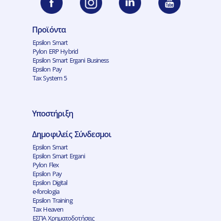
Προϊόντα
Epsilon Smart
Pylon ERP Hybrid
Epsilon Smart Ergani Business
Epsilon Pay
Tax System 5
Υποστήριξη
Δημοφιλείς Σύνδεσμοι
Epsilon Smart
Epsilon Smart Ergani
Pylon Flex
Epsilon Pay
Epsilon Digital
e-forologia
Epsilon Training
Tax Heaven
ΕΣΠΑ Χρηματοδοτήσεις