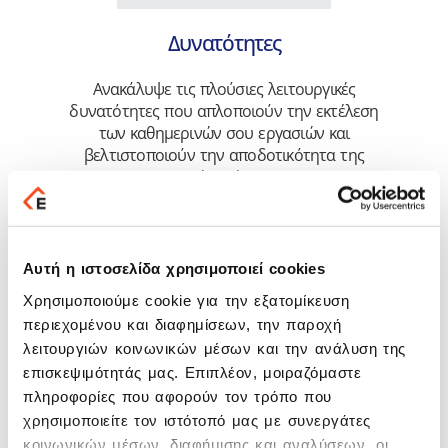
Δυνατότητες
Ανακάλυψε τις πλούσιες λειτουργικές
δυνατότητες που απλοποιούν την εκτέλεση
των καθημερινών σου εργασιών και
βελτιστοποιούν την αποδοτικότητα της
επιχείρησής σου!
Μάθε περισσότερα
Αυτή η ιστοσελίδα χρησιμοποιεί cookies
Χρησιμοποιούμε cookie για την εξατομίκευση
Highlights
περιεχομένου και διαφημίσεων, την παροχή
λειτουργιών κοινωνικών μέσων και την ανάλυση της
Απόκτησε ενιαία διαχείριση της
επισκεψιμότητάς μας. Επιπλέον, μοιραζόμαστε
επιχειρηματικής σου λειτουργίας! Αξιοποίησε
πληροφορίες που αφορούν τον τρόπο που
τις διασυνδέσεις που σου εξασφαλίζουν
χρησιμοποιείτε τον ιστότοπό μας με συνεργάτες
ενοποιημένη παρακολούθηση των εργασιών
κοινωνικών μέσων, διαφήμισης και αναλύσεων, οι
σου.