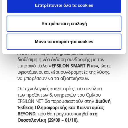
Smart Philoxenia
, για την
Επιτρέπονται όλα τα cookies
αυτοματοποίηση της ηλεκτρονικής
διασύνδεσής τους με ηλεκτρονικά
κανάλια τουριστικών κρατήσεων
Επιτρέπεται η επιλογή
(booking.com, Expedia).
Τέλος, στο πλαίσιο της δυνατότητας
αξιοποίησης των
voucher
του προγράμματος
Mόνο τα απαραίτητα cookies
«ΨΗΦΙΑΚΑ ΕΡΓΑΛΕΙΑ ΜΜΕ» του ΤΑΜΕΙΟΥ
ΑΝΑΚΑΜΨΗΣ, ολοκληρώθηκε και είναι
διαθέσιμη η νέα έκδοση συνδρομής με τον
εμπορικό τίτλο
«EPSILON SMART Plus»,
ώστε
υφιστάμενοι και νέοι συνδρομητές της λύσης,
να μπορέσουν να τα αξιοποιήσουν
.
Οι τεχνολογικές καινοτομίες του συνόλου
των προϊόντων & υπηρεσιών του Ομίλου
EPSILON NET θα παρουσιαστούν στην
Διεθνή
Έκθεση Πληροφορικής και Καινοτομίας
BEYOND,
που θα πραγματοποιηθεί
στη
Θεσσαλονίκη (29/09 – 01/10).