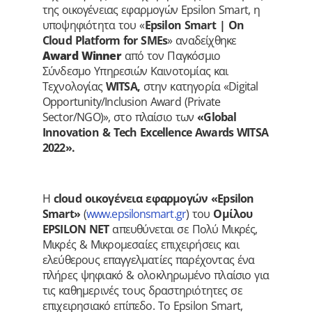
της οικογένειας εφαρμογών Epsilon Smart, η
υποψηφιότητα του «
Epsilon Smart | Οn
Cloud Platform for SMEs
» αναδείχθηκε
Award Winner
από τον Παγκόσμιο
Σύνδεσμο Υπηρεσιών Καινοτομίας και
Τεχνολογίας
WITSA,
στην κατηγορία «Digital
Opportunity/Inclusion Award (Private
Sector/NGO)», στο πλαίσιο των
«Global
Innovation & Tech Excellence Awards WITSA
2022».
Η
cloud οικογένεια εφαρμογών «Epsilon
Smart»
(
www.epsilonsmart.gr
) του
Ομίλου
EPSILON NET
απευθύνεται σε Πολύ Μικρές,
Μικρές & Μικρομεσαίες επιχειρήσεις και
ελεύθερους επαγγελματίες παρέχοντας ένα
πλήρες ψηφιακό & ολοκληρωμένο πλαίσιο για
τις καθημερινές τους δραστηριότητες σε
επιχειρησιακό επίπεδο. Το Epsilon Smart,