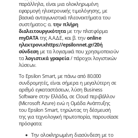
παράλληλα, είναι μια ολοκληρωμένη
εφαρμογή ηλεκτρονικής τιμολόγησης, με
βασικά ανταγωνιστικά πλεονεκτήματα του
συστήματος: α.
την πλήρη
διαλειτουργικότητα
με την πλατφόρμα
myDATA
της Α.Α.Δ.Ε, και β. την
online
ηλεκτρονικhttps://epsilonnet.gr/20ή
σύνδεση
με τα λογισμικά που χρησιμοποιούν
τα
λογιστικά γραφεία
/ πάροχοι λογιστικών
λύσεων.
Το Epsilon Smart, με πάνω από 80.000
συνδρομητές, είναι σήμερα η μεγαλύτερη σε
αριθμό εγκαταστάσεων, λύση Business
Software στην Ελλάδα, σε Cloud περιβάλλον
(Microsoft Azure) ενώ η Ομάδα Ανάπτυξης
του Epsilon Smart, τηρώντας τη δέσμευσή
της για τεχνολογική πρωτοπορία, παρουσίασε
πρόσφατα:
Την ολοκληρωμένη διασύνδεση με το