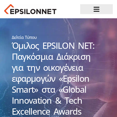
Ευκαιρίες Καριέρας
Δελτία Τύπου
Όμιλος EPSILON ΝΕΤ:
Παγκόσμια Διάκριση
για την οικογένεια
εφαρμογών «Epsilon
Smart» στα «Global
Innovation & Tech
Excellence Awards