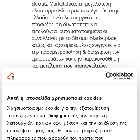
Skroutz Marketplace
,
τη μεγαλύτερη
πλατφόρμα Ηλεκτρονικών Αγορών στην
Ελλάδα. Η νέα λειτουργικότητα
προσφέρει τη δυνατότητα να
εκτελούνται αυτοματοποιημένα οι
συναλλαγές με το Skroutz Marketplace,
καθώς και εξατομικευμένες ενέργειες για
την παραμετροποίηση & διαχείριση των
εμπορευμάτων και την παρακολούθηση
και
εκτέλεση των παραγγελιών.
Την αυτόματη διασύνδεση μέσω
Banking Connector
με τους
τραπεζικούς λογαριασμούς
της
επιχείρησης, ώστε ο επιχειρηματίας να
Αυτή η ιστοσελίδα χρησιμοποιεί cookies
βλέπει άμεσα τις κινήσεις & τα
υπόλοιπα των λογαριασμών του και να
Χρησιμοποιούμε cookie για την εξατομίκευση
καταχωρεί εύκολα, γρήγορα και
περιεχομένου και διαφημίσεων, την παροχή
αξιόπιστα εμβάσματα
μέσω SEPA
λειτουργιών κοινωνικών μέσων και την ανάλυση της
(Single European Payments Area)
επισκεψιμότητάς μας. Επιπλέον, μοιραζόμαστε
Το προσεχές διάστημα, θα διατεθούν στους
πληροφορίες που αφορούν τον τρόπο που