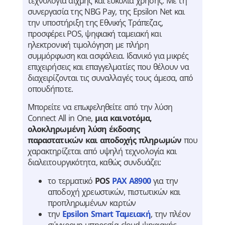
τεχνολογία αιχμής και ευκολία χρήσης. Με τη
συνεργασία της NBG Pay, της Epsilon Net και
την υποστήριξη της Εθνικής Τράπεζας,
προσφέρει POS, ψηφιακή ταμειακή και
ηλεκτρονική τιμολόγηση με πλήρη
συμμόρφωση και ασφάλεια. Ιδανικό για μικρές
επιχειρήσεις και επαγγελματίες που θέλουν να
διαχειρίζονται τις συναλλαγές τους άμεσα, από
οπουδήποτε.
Μπορείτε να επωφεληθείτε από την λύση
Connect All in One,
µια καινοτόµα,
ολοκληρωµένη λύση
έκδοσης
παραστατικών και αποδοχής πληρωμών
που
χαρακτηρίζεται από υψηλή τεχνολογία και
διαλειτουργικότητα, καθώς συνδυάζει:
το τερματικό
POS
PAX A8900
για την
αποδοχή χρεωστικών, πιστωτικών και
προπληρωμένων καρτών
την
Epsilon Smart Ταμειακή
, την πλέον
σύγχρονη υπηρεσία cloud ψηφιακής