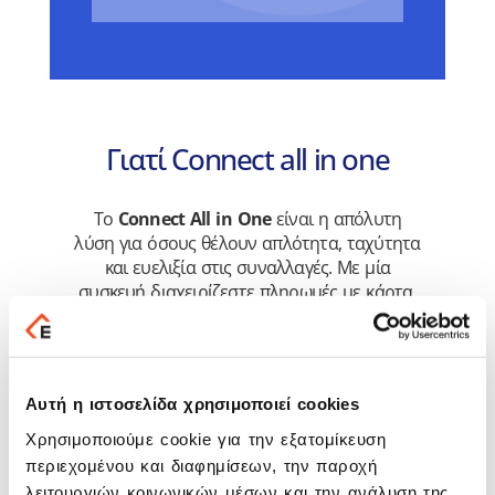
Γιατί Connect all in one
Το
Connect All in One
είναι η απόλυτη
λύση για όσους θέλουν απλότητα, ταχύτητα
και ευελιξία στις συναλλαγές. Με μία
συσκευή διαχειρίζεστε πληρωμές με κάρτα,
εκδίδετε παραστατικά και αποδείξεις και
συμμορφώνεστε με τη φορολογική
νομοθεσία. Εξοικονομείτε χρόνο, μειώνετε
τον εξοπλισμό και αυξάνετε την
Αυτή η ιστοσελίδα χρησιμοποιεί cookies
αποδοτικότητα της επιχείρησής σας—με την
αξιοπιστία της Epsilon Net και της NBG Pay.
Χρησιμοποιούμε cookie για την εξατομίκευση
περιεχομένου και διαφημίσεων, την παροχή
λειτουργιών κοινωνικών μέσων και την ανάλυση της