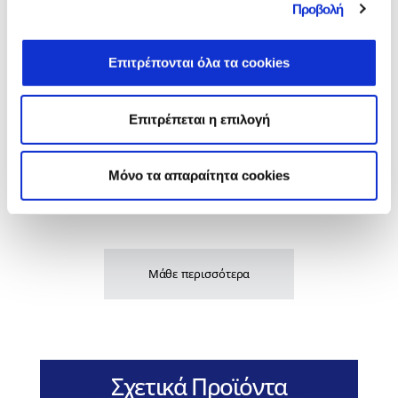
Προβολή
Μάθε περισσότερα
Επιτρέπονται όλα τα cookies
Highlights
Επιτρέπεται η επιλογή
Απόκτησε ενιαία διαχείριση της
επιχειρηματικής σου λειτουργίας! Αξιοποίησε
τις διασυνδέσεις που σου εξασφαλίζουν
Mόνο τα απαραίτητα cookies
ενοποιημένη παρακολούθηση των εργασιών
σου.
Μάθε περισσότερα
Σχετικά Προϊόντα