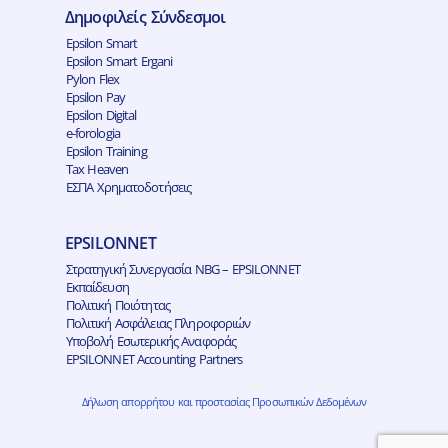
Δημοφιλείς Σύνδεσμοι
Epsilon Smart
Epsilon Smart Ergani
Pylon Flex
Epsilon Pay
Epsilon Digital
e-forologia
Epsilon Training
Tax Heaven
ΕΣΠΑ Χρηματοδοτήσεις
EPSILONNET
Στρατηγική Συνεργασία NBG – EPSILONNET
Εκπαίδευση
Πολιτική Ποιότητας
Πολιτική Ασφάλειας Πληροφοριών
Υποβολή Εσωτερικής Αναφοράς
EPSILONNET Accounting Partners
Δήλωση απορρήτου και προστασίας Προσωπικών Δεδομένων