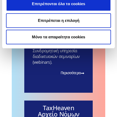
Επιτρέπονται όλα τα cookies
Περισσότερα
Επιτρέπεται η επιλογή
TaxHeaven
Mόνο τα απαραίτητα cookies
Webinars
Συνδρομητική υπηρεσία
διαδικτυακών σεμιναρίων
(webinars).
Περισσότερα
TaxHeaven
Αρχείο Νόμων