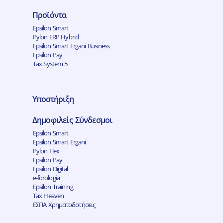
Προϊόντα
Epsilon Smart
Pylon ERP Hybrid
Epsilon Smart Ergani Business
Epsilon Pay
Tax System 5
Υποστήριξη
Δημοφιλείς Σύνδεσμοι
Epsilon Smart
Epsilon Smart Ergani
Pylon Flex
Epsilon Pay
Epsilon Digital
e-forologia
Epsilon Training
Tax Heaven
ΕΣΠΑ Χρηματοδοτήσεις