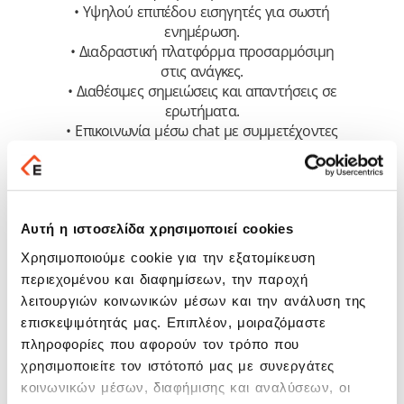
• Υψηλού επιπέδου εισηγητές για σωστή
ενημέρωση.
• Διαδραστική πλατφόρμα προσαρμόσιμη
στις ανάγκες.
• Διαθέσιμες σημειώσεις και απαντήσεις σε
ερωτήματα.
• Επικοινωνία μέσω chat με συμμετέχοντες
και συντονιστές.
• Αποθήκευση και καταγραφή σημειώσεων.
• Πιστοποιητικό παρακολούθησης μετά το
τέλος του σεμιναρίου.
• Δυνατότητα μαγνητοσκοπημένης
Αυτή η ιστοσελίδα χρησιμοποιεί cookies
παρακολούθησης.
Χρησιμοποιούμε cookie για την εξατομίκευση
περιεχομένου και διαφημίσεων, την παροχή
λειτουργιών κοινωνικών μέσων και την ανάλυση της
Highlights
επισκεψιμότητάς μας. Επιπλέον, μοιραζόμαστε
πληροφορίες που αφορούν τον τρόπο που
Η υπηρεσία Tax Heaven Webinars προσφέρει
χρησιμοποιείτε τον ιστότοπό μας με συνεργάτες
πάνω από 30 διαδικτυακά σεμινάρια ανά
κοινωνικών μέσων, διαφήμισης και αναλύσεων, οι
έτος με επίκαιρα θέματα για λογιστές.