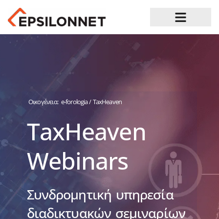
Ευκαιρίες Καριέρας
Οικογένεια:
e-forologia / TaxHeaven
TaxHeaven
Webinars
Συνδρομητική υπηρεσία
διαδικτυακών σεμιναρίων