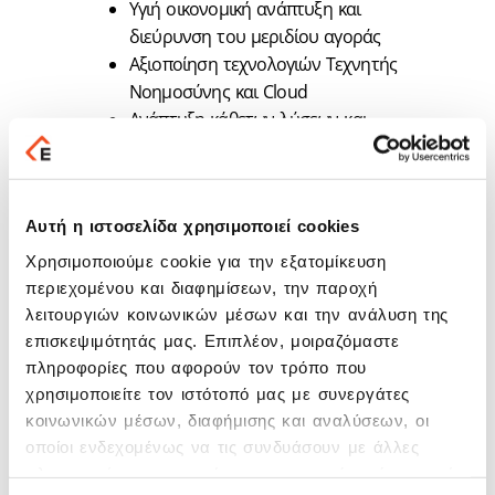
Υγιή οικονομική ανάπτυξη και
διεύρυνση του μεριδίου αγοράς
Αξιοποίηση τεχνολογιών Τεχνητής
Νοημοσύνης και Cloud
Ανάπτυξη κάθετων λύσεων και
προϊόντων ελληνικοποίησης για το
οικοσύστημα συνεργατών της
Microsoft
Αυτή η ιστοσελίδα χρησιμοποιεί cookies
Διεύρυνση στρατηγικών συνεργιών
σε εθνικό και διεθνές επίπεδο
Χρησιμοποιούμε cookie για την εξατομίκευση
Απόλυτη εναρμόνιση με τους
περιεχομένου και διαφημίσεων, την παροχή
αναπτυξιακούς στόχους του
λειτουργιών κοινωνικών μέσων και την ανάλυση της
Ομίλου EPSILON NET
επισκεψιμότητάς μας. Επιπλέον, μοιραζόμαστε
Παροχή καινοτόμων λύσεων, που
πληροφορίες που αφορούν τον τρόπο που
χρησιμοποιείτε τον ιστότοπό μας με συνεργάτες
προσδίδουν προστιθέμενη αξία
κοινωνικών μέσων, διαφήμισης και αναλύσεων, οι
στους πελάτες
οποίοι ενδεχομένως να τις συνδυάσουν με άλλες
Αναβαθμισμένη εμπειρία πελάτη και
πληροφορίες που τους έχετε παραχωρήσει ή τις οποίες
υψηλά επίπεδα ικανοποίησης