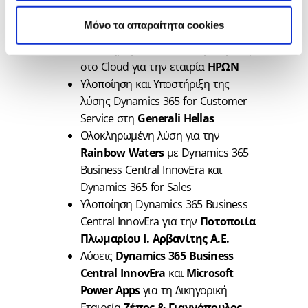
υλοποιήσει σημαντικά έργα, μεταξύ των
οποίων:
Mόνο τα απαραίτητα cookies
Ολοκληρωμένο CRM και μετάβαση
στο Cloud για την εταιρία
ΗΡΩΝ
Υλοποίηση και Υποστήριξη της
λύσης Dynamics 365 for Customer
Service στη
Generali Hellas
Ολοκληρωμένη λύση για την
Rainbow Waters
με Dynamics 365
Business Central InnovEra και
Dynamics 365 for Sales
Υλοποίηση Dynamics 365 Business
Central InnovEra για την
Ποτοποιία
Πλωμαρίου
Ι. Αρβανίτης
Α.Ε.
Λύσεις
Dynamics 365
Business
Central
InnovEra
και
Microsoft
Power Apps
για τη Δικηγορική
Εταιρεία
Ζέπος & Γιαννόπουλος