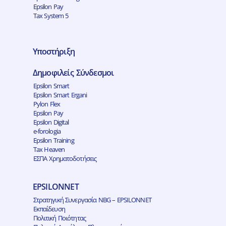
Epsilon Pay
Tax System 5
Υποστήριξη
Δημοφιλείς Σύνδεσμοι
Epsilon Smart
Epsilon Smart Ergani
Pylon Flex
Epsilon Pay
Epsilon Digital
e-forologia
Epsilon Training
Tax Heaven
ΕΣΠΑ Χρηματοδοτήσεις
EPSILONNET
Στρατηγική Συνεργασία NBG – EPSILONNET
Εκπαίδευση
Πολιτική Ποιότητας