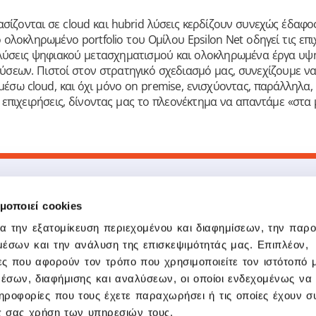
σίζονται σε cloud και hubrid λύσεις κερδίζουν συνεχώς έδαφ
ο ολοκληρωμένο portfolio του Ομίλου Epsilon Net οδηγεί τις επι
λύσεις ψηφιακού μετασχηματισμού και ολοκληρωμένα έργα υψη
 λύσεων. Πιστοί στον στρατηγικό σχεδιασμό μας, συνεχίζουμε ν
μέσω cloud, και όχι μόνο on premise, ενισχύοντας, παράλληλα, 
ες επιχειρήσεις, δίνοντας μας το πλεονέκτημα να απαντάμε «στα 
μοποιεί cookies
Προϊόντα
Δημοφιλείς Σύ
Epsilon Smart
Epsilon Smart
ια την εξατομίκευση περιεχομένου και διαφημίσεων, την παρ
Pylon ERP Hybrid
Epsilon Smart Ergani
μέσων και την ανάλυση της επισκεψιμότητάς μας. Επιπλέον,
Epsilon Smart Ergani Business
Pylon Flex
ς που αφορούν τον τρόπο που χρησιμοποιείτε τον ιστότοπό 
Epsilon Pay
Epsilon Pay
Tax System 5
Epsilon Digital
έσων, διαφήμισης και αναλύσεων, οι οποίοι ενδεχομένως να 
e-forologia
ροφορίες που τους έχετε παραχωρήσει ή τις οποίες έχουν συ
Epsilon Training
ς σας χρήση των υπηρεσιών τους.