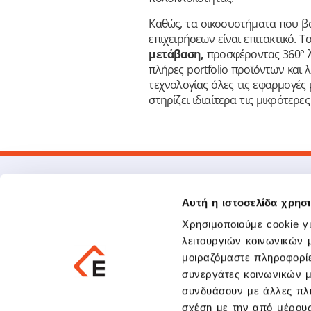
Καθώς, τα οικοσυστήματα που βα
επιχειρήσεων είναι επιτακτικό. Τ
μετάβαση,
προσφέροντας 360° 
πλήρες portfolio προϊόντων και
τεχνολογίας όλες τις εφαρμογές 
στηρίζει ιδιαίτερα τις μικρότερ
Αυτή η ιστοσελίδα χρησι
Χρησιμοποιούμε cookie γ
λειτουργιών κοινωνικών 
μοιραζόμαστε πληροφορίε
συνεργάτες κοινωνικών μ
211 500 7000
συνδυάσουν με άλλες πλη
infoath@epsilonnet.gr
σχέση με την από μέρου