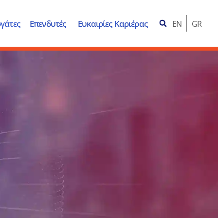
γάτες
Επενδυτές
Ευκαιρίες Καριέρας
EN
GR