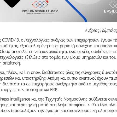
Ανδρέας Γρίμπελας
 COVID-19, οι τεχνολογικές ανάγκες των επιχειρήσεων έγιναν π
σιμότητας, εξασφαλισμένη επιχειρησιακή συνέχεια και αποδοτικ
 Cloud αποτελεί τη νέα κανονικότητα, ενώ οι νέες συνθήκες επ
 τεχνολογικές εξελίξεις στο τομέα των Cloud υπηρεσιών και του
η απαίτηση.
ι, πλέον, «all in one», διαθέτοντας όλες τις σύγχρονες δυνατότ
εσιών και υποστήριξης. Ακόμη και οι πιο σκεπτικοί έχουν πεισ
 τη δυνατότητα σε επιχειρήσεις ανεξάρτητα από το μέγεθος τους
ειτουργίες των συστημάτων ERP.
iness Intelligence και της Τεχνητής Νοημοσύνης αυξάνεται σ
ησης και στρατηγική ματιά στη λήψη αποφάσεων. Στο ίδιο πλαίσ
obots διασφαλίζουν την έγκαιρη και αποτελεσματική υλοποίησ