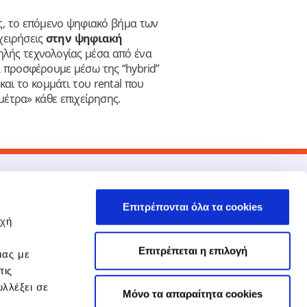
ος, το επόμενο ψηφιακό βήμα των
χειρήσεις
στην ψηφιακή
λής τεχνολογίας μέσα από ένα
α προσφέρουμε μέσω της “hybrid”
και το κομμάτι του rental που
μέτρα» κάθε επιχείρησης.
νδεσμοι
EPSILONNET
Επιτρέπονται όλα τα cookies
Στρατηγική Συνεργασία NBG –
οχή
EPSILONNET
Εκπαίδευση
Επιτρέπεται η επιλογή
μας με
Πολιτική Ποιότητας
Πολιτική Ασφάλειας Πληροφοριών
τις
Υποβολή Εσωτερικής Αναφοράς
λλέξει σε
Mόνο τα απαραίτητα cookies
EPSILONNET Accounting Partners