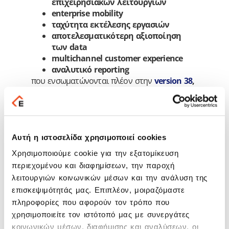
επιχειρησιακών λειτουργιών
enterprise mobility
ταχύτητα εκτέλεσης εργασιών
αποτελεσματικότερη αξιοποίηση
των data
multichannel customer experience
αναλυτικό reporting
που ενσωματώνονται πλέον στην
version 38
,
ισχυροποιώντας τα ανταγωνιστικά
πλεονεκτήματα των επιχειρήσεων που
αξιοποιούν ήδη το Galaxy Enterprise Suite.
Ενδεικτικά σημεία υπεροχής της νέας
Αυτή η ιστοσελίδα χρησιμοποιεί cookies
έκδοσης:
Χρησιμοποιούμε cookie για την εξατομίκευση
Επαυξημένο Enterprise Μobility και
περιεχομένου και διαφημίσεων, την παροχή
ταχύτητα στην εκτέλεση των
λειτουργιών κοινωνικών μέσων και την ανάλυση της
εργασιών μέσω Redesign και
επισκεψιμότητάς μας. Επιπλέον, μοιραζόμαστε
επέκταση της λειτουργικότητας του
πληροφορίες που αφορούν τον τρόπο που
Galaxy WebAct
χρησιμοποιείτε τον ιστότοπό μας με συνεργάτες
Το Galaxy WebAct είναι ένας web client
κοινωνικών μέσων, διαφήμισης και αναλύσεων, οι