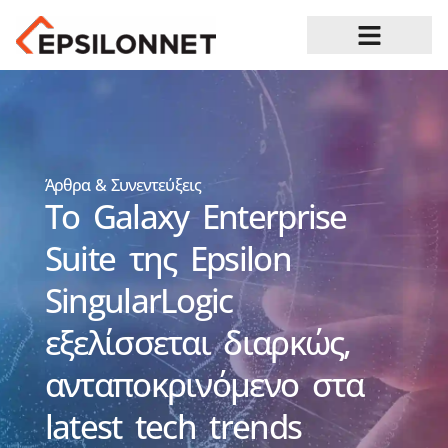
Ευκαιρίες Καριέρας
Άρθρα & Συνεντεύξεις
Το Galaxy Enterprise
Suite της Epsilon
SingularLogic
εξελίσσεται διαρκώς,
ανταποκρινόμενο στα
latest tech trends