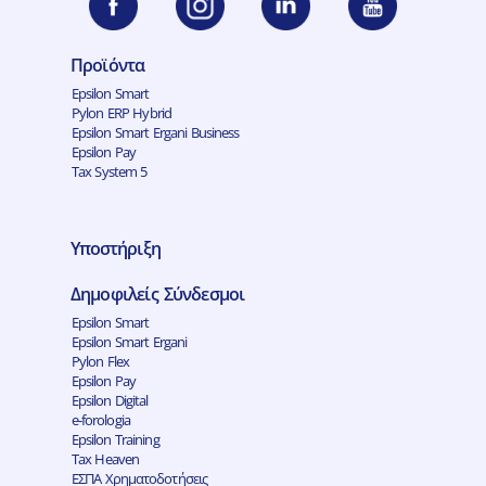
Προϊόντα
Epsilon Smart
Pylon ERP Hybrid
Epsilon Smart Ergani Business
Epsilon Pay
Tax System 5
Υποστήριξη
Δημοφιλείς Σύνδεσμοι
Epsilon Smart
Epsilon Smart Ergani
Pylon Flex
Epsilon Pay
Epsilon Digital
e-forologia
Epsilon Training
Tax Heaven
ΕΣΠΑ Χρηματοδοτήσεις