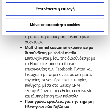
εξασφαλίζοντας εξοικονόμηση του
Επιτρέπεται η επιλογή
κόστους εξοπλισμού, ευκολία στη
χρήση, υψηλή ταχύτητα και μέγιστη
ασφάλεια στην εκτέλεση των εργασιών
Mόνο τα απαραίτητα cookies
αποθήκης. Παράλληλα διατηρεί cross
platform functionality διευκολύνοντας
τη σταδιακή απόσυρση παλαιότερων
συσκευών.
Multichannel customer experience με
διασύνδεση με social media
Επιτυγχάνεται μέσω της διασύνδεσης με
το Hootsuite, όπου τα threads
επικοινωνίας των Facebook, Twitter και
Instagram μετατρέπονται σε αιτήματα,
εργασίες, συναντήσεις και ευκαιρίες
πώλησης, μέσα στο Galaxy CRM,
εξασφαλίζοντας απευθείας επικοινωνία
και εξυπηρέτηση των πελατών.
Προηγμένα εργαλεία για την τήρηση
Ηλεκτρονικών Βιβλίων