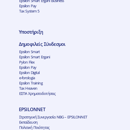
Epsilon Smart Ergani Business
Epsilon Pay
Tax System 5
Υποστήριξη
Δημοφιλείς Σύνδεσμοι
Epsilon Smart
Epsilon Smart Ergani
Pylon Flex
Epsilon Pay
Epsilon Digital
e-forologia
Epsilon Training
Tax Heaven
ΕΣΠΑ Χρηματοδοτήσεις
EPSILONNET
Στρατηγική Συνεργασία NBG – EPSILONNET
Εκπαίδευση
Πολιτική Ποιότητας