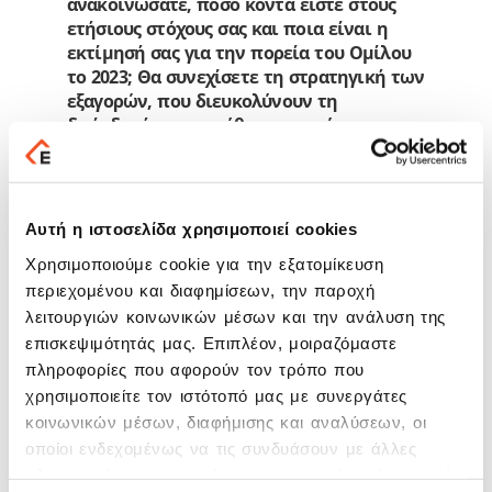
ανακοινώσατε, πόσο κοντά είστε στους
ετήσιους στόχους σας και ποια είναι η
εκτίμησή σας για την πορεία του Ομίλου
το 2023; Θα συνεχίσετε τη στρατηγική των
εξαγορών, που διευκολύνουν τη
διείσδυσή σας σε κάθετες αγορές;
Όπως έχουμε ήδη ανακοινώσει, μετά και τη
σημαντική αύξηση των χρηματοοικονομικών
μεγεθών του εννεάμηνου, αναμένουμε ότι θα
Αυτή η ιστοσελίδα χρησιμοποιεί cookies
επιβεβαιωθεί η εκτίμησή μας για αύξηση κατά
50% των ετήσιων εσόδων του Ομίλου για το
Χρησιμοποιούμε cookie για την εξατομίκευση
2022, έναντι του 2021 και επίτευξη
περιεχομένου και διαφημίσεων, την παροχή
περιθωρίου EBITDA σε ετήσια βάση,
λειτουργιών κοινωνικών μέσων και την ανάλυση της
υψηλότερο του 30%. Το 2023 ξεκινάει για
επισκεψιμότητάς μας. Επιπλέον, μοιραζόμαστε
εμάς
ένας νέος αναπτυξιακός κύκλος
, τόσο
πληροφορίες που αφορούν τον τρόπο που
στην Ελλάδα, όσο και στο εξωτερικό. Φυσικά,
χρησιμοποιείτε τον ιστότοπό μας με συνεργάτες
στο επιχειρησιακό σχέδιο μας για το 2023-
κοινωνικών μέσων, διαφήμισης και αναλύσεων, οι
2025, βασικός μοχλός θα είναι η στρατηγική
οποίοι ενδεχομένως να τις συνδυάσουν με άλλες
συνεργασία με τον Όμιλο της Εθνικής
πληροφορίες που τους έχετε παραχωρήσει ή τις οποίες
Τράπεζας, η οποία θα μας δώσει τη