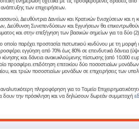
νοπτική ενημέρωση σχετικά με τις προσφερόμενες δράσεις από
 ανάπτυξης των επιχειρήσεων.
λασσινού, Διευθύντρια Δανείων και Κρατικών Ενισχύσεων και η
ν, Διεύθυνση Συνεπενδύσεων και Εγγυήσεων θα επικεντρωθού
τος και στην επεξήγηση των βασικών σημείων για τα δύο (2) Υ
ο οποίο παρέχει προστασία πιστωτικού κινδύνου με τη μορφή 
Προσφέρει εγγύηση από 70% έως 80% σε επενδυτικά δάνεια (ύψο
υ κίνησης και δάνεια ανακυκλούμενης πίστωσης (από 10.000 ευρ
οίο προσφέρει επιδότηση επιτοκίου δύο ποσοστιαίων μονάδων γ
γαίου, και τριών ποσοστιαίων μονάδων σε επιχειρήσεις των υπο
αναλυτικότερη πληροφόρηση για το Ταμείο Επιχειρηματικότητα
να δουν την πρόσκληση και να δηλώσουν δωρεάν συμμετοχή
ε