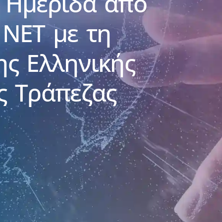
 Ημερίδα από
 NET με τη
ης Ελληνικής
ς Τράπεζας