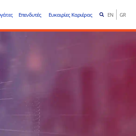
γάτες
Επενδυτές
Ευκαιρίες Καριέρας
EN
GR