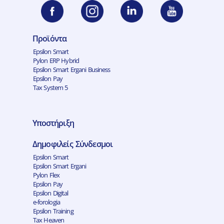
Προϊόντα
Epsilon Smart
Pylon ERP Hybrid
Epsilon Smart Ergani Business
Epsilon Pay
Tax System 5
Υποστήριξη
Δημοφιλείς Σύνδεσμοι
Epsilon Smart
Epsilon Smart Ergani
Pylon Flex
Epsilon Pay
Epsilon Digital
e-forologia
Epsilon Training
Tax Heaven