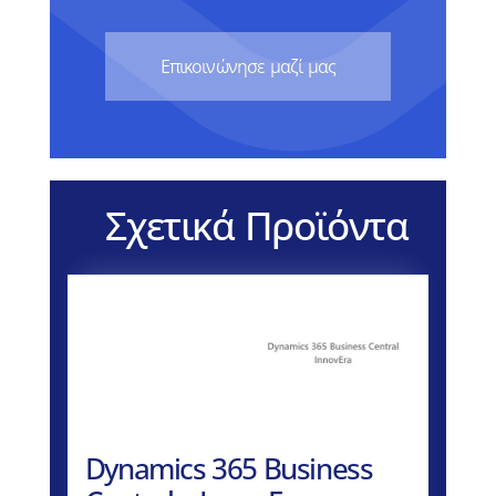
Eπικοινώνησε μαζί μας
Σχετικά Προϊόντα
Dynamics 365 Business