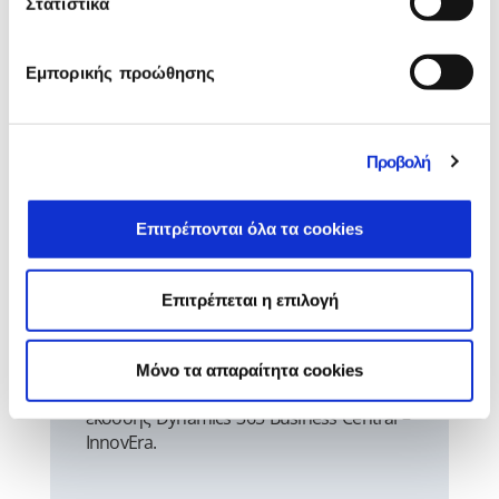
(ERP). Συγκεκριμένα με:
Στατιστικά
1. το υφιστάμενο πρόγραμμα
Μισθοδοσίας
2. το ξενοδοχειακό σύστημα Opera
Εμπορικής προώθησης
3. το σύστημα Corporate Performance
Μanagement και Business Intelligence (BI)
Oracle Hyperion του Hyatt Regency
Προβολή
Θεσσαλονίκης
• Αναπτύχθηκε διασύνδεση με την
υπηρεσία εισαγωγής εγγραφών από τα
Επιτρέπονται όλα τα cookies
σημεία λιανικής πώλησης στο Microsoft
Dynamics NAV (σύστημα OTR) του
Regency Casino Thessaloniki
Επιτρέπεται η επιλογή
Με την κυκλοφορία της έκδοσης
Dynamics 365 Business Central, η
Regency Entertainment αξιοποιεί την
Mόνο τα απαραίτητα cookies
αναβαθμισμένες δυνατότητες της
έκδοσης Dynamics 365 Business Central –
InnovEra.