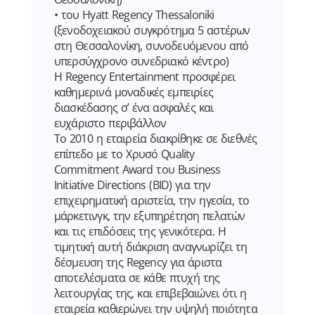
• του Hyatt Regency Thessaloniki
(ξενοδοχειακού συγκρότημα 5 αστέρων
στη Θεσσαλονίκη, συνοδευόμενου από
υπερσύγχρονο συνεδριακό κέντρο)
Η Regency Entertainment προσφέρει
καθημερινά μοναδικές εμπειρίες
διασκέδασης σ’ ένα ασφαλές και
ευχάριστο περιβάλλον
To 2010 η εταιρεία διακρίθηκε σε διεθνές
επίπεδο με το Χρυσό Quality
Commitment Award του Business
Initiative Directions (BID) για την
επιχειρηματική αριστεία, την ηγεσία, το
μάρκετινγκ, την εξυπηρέτηση πελατών
και τις επιδόσεις της γενικότερα. Η
τιμητική αυτή διάκριση αναγνωρίζει τη
δέσμευση της Regency για άριστα
αποτελέσματα σε κάθε πτυχή της
λειτουργίας της, και επιβεβαιώνει ότι η
εταιρεία καθιερώνει την υψηλή ποιότητα