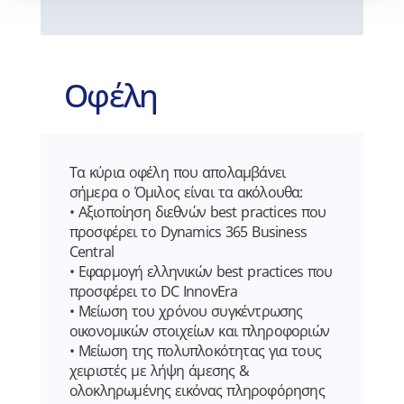
Οφέλη
Τα κύρια οφέλη που απολαμβάνει
σήμερα ο Όμιλος είναι τα ακόλουθα:
• Αξιοποίηση διεθνών best practices που
προσφέρει το Dynamics 365 Business
Central
• Εφαρμογή ελληνικών best practices που
προσφέρει το DC InnovEra
• Μείωση του χρόνου συγκέντρωσης
οικονομικών στοιχείων και πληροφοριών
• Μείωση της πολυπλοκότητας για τους
χειριστές με λήψη άμεσης &
ολοκληρωμένης εικόνας πληροφόρησης