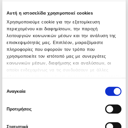
ψηφιακών διαδικασιών σε όλο το
εύρος κινήσεων αποθήκης
Αυτή η ιστοσελίδα χρησιμοποιεί cookies
MIS reporting
για πρόληψη
πιθανών κινδύνων, αξιοποίηση
Χρησιμοποιούμε cookie για την εξατομίκευση
ευκαιριών, έγκαιρη και έγκυρη
περιεχομένου και διαφημίσεων, την παροχή
αναπροσαρμογή των
λειτουργιών κοινωνικών μέσων και την ανάλυση της
επιχειρηματικών δράσεων, λήψη
επισκεψιμότητάς μας. Επιπλέον, μοιραζόμαστε
ορθών επιχειρηματικών αποφάσεων
πληροφορίες που αφορούν τον τρόπο που
Διασυνδέσεις με
:
χρησιμοποιείτε τον ιστότοπό μας με συνεργάτες
• Τράπεζες (e-banking)
κοινωνικών μέσων, διαφήμισης και αναλύσεων, οι
• Πλατφόρμα myDATA
οποίοι ενδεχομένως να τις συνδυάσουν με άλλες
• Mobile τερματικά
πληροφορίες που τους έχετε παραχωρήσει ή τις οποίες
• Β2Β portal
έχουν συλλέξει σε σχέση με την από μέρους σας
Επιλογή
χρήση των υπηρεσιών τους.
Αναγκαία
συγκατάθεσης
Προτιμήσεις
Οφέλη
Στατιστικά