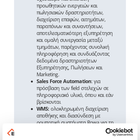
προωθητικών ενεργειών και
πωλησιακών δραστηριοτήτων,
διαχείριση επαφών, αιτημάτων,
παραπόνων και συναντήσεων,
αποτελεσματικότερη εξυπηρέτηση
και ομαλή συνεργασία μεταξύ
τμημάτων, παρέχοντας συνολική
πληροφόρηση και συνδυάζοντας
δεδομένα δραστηριοτήτων
Εξυπηρέτησης, Πωλήσεων και
Marketing.
Sales Force Automation
: για
πρόσβαση των field στελεχών σε
πληροφοριακό υλικό, όπου και εάν
βρίσκονται
WMS:
ολοκληρωμένη διαχείριση
αποθήκης και διασύνδεση με
ρομποτικά συστήματα Rowa για τη
χρήση μεθόδων συλλογής Pick to
Light και Pick by Cart και εφαρμογή