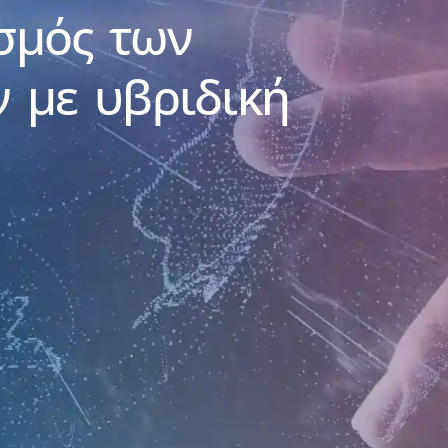
σμός των
ν με υβριδική