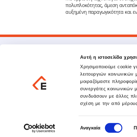
πολυπλοκότητας, άμεση ανταπόκρι
αυξημένη παραγωγικότητα και ε
Αυτή η ιστοσελίδα χρησι
Χρησιμοποιούμε cookie γ
λειτουργιών κοινωνικών 
μοιραζόμαστε πληροφορίε
συνεργάτες κοινωνικών μ
211 500 7000
συνδυάσουν με άλλες πλη
infoath@epsilonnet.gr
σχέση με την από μέρου
Επιλογή
Δήλωσ
Αναγκαία
Π
συγκατάθεσης