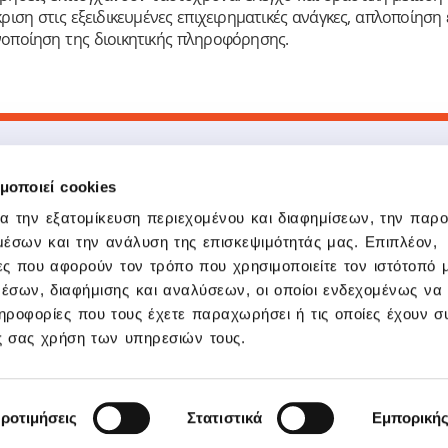
ση στις εξειδικευμένες επιχειρηματικές ανάγκες, απλοποίηση 
νοποίηση της διοικητικής πληροφόρησης.
μοποιεί cookies
Προϊόντα
Δημοφιλείς Σύ
Epsilon Smart
Epsilon Smart
ια την εξατομίκευση περιεχομένου και διαφημίσεων, την παρ
Pylon ERP Hybrid
Epsilon Smart Ergani
μέσων και την ανάλυση της επισκεψιμότητάς μας. Επιπλέον,
Epsilon Smart Ergani Business
Pylon Flex
ς που αφορούν τον τρόπο που χρησιμοποιείτε τον ιστότοπό 
Epsilon Pay
Epsilon Pay
Tax System 5
Epsilon Digital
έσων, διαφήμισης και αναλύσεων, οι οποίοι ενδεχομένως να 
e-forologia
ροφορίες που τους έχετε παραχωρήσει ή τις οποίες έχουν συ
Epsilon Training
ς σας χρήση των υπηρεσιών τους.
Tax Heaven
Υποστήριξη
ΕΣΠΑ Χρηματοδοτήσ
η απορρήτου και προστασίας Προσωπικών Δεδομένων
Πολιτική Cookies
Αρ. ΓΕΜΗ: 03838
ροτιμήσεις
Στατιστικά
Εμπορική