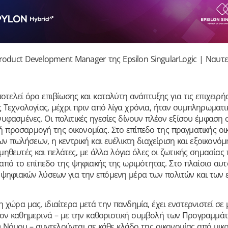
oduct Development Manager της Epsilon SingularLogic | Ναυτ
ελεί όρο επιβίωσης και καταλύτη ανάπτυξης για τις επιχειρήσε
ης Τεχνολογίας, μέχρι πριν από λίγα χρόνια, ήταν συμπληρωματι
υφασμένες. Οι πολιτικές ηγεσίες δίνουν πλέον εξίσου έμφαση σ
ή προσαρμογή της οικονομίας. Στο επίπεδο της πραγματικής οι
ων πωλήσεων, η κεντρική και ευέλικτη διαχείριση και εξοικονό
μηθευτές και πελάτες, με άλλα λόγια όλες οι ζωτικής σημασίας
 από το επίπεδο της ψηφιακής της ωριμότητας. Στο πλαίσιο α
ψηφιακών λύσεων για την επόμενη μέρα των πολιτών και των ε
η χώρα μας, ιδιαίτερα μετά την πανδημία, έχει ενστερνιστεί σ
έον καθημερινά – με την καθοριστική συμβολή των Προγραμμά
 Νόμου – συντελούνται σε κάθε κλάδο της οικονομίας από μικ