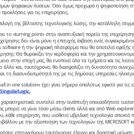
μων ψηφιακών λύσεων. Όσο όμως προχωρά η ψηφιοποίηση της
 προκλήσεις για τις επιχειρήσεις.
πιλογή της βέλτιστης τεχνολογικής λύσης, την κατάλληλη στιγμ
 το «turning point» στην αναπτυξιακή πορεία της επιχείρησης
ιχείρησης δεν είναι μόνο η επιτυχής έκβαση ενός συγκεκριμένο
ss software ή την ψηφιακή πλατφόρμα που θα αποτελεί εφεξής τ
ίρησης: Θα θωρακίζει την κερδοφορία και την χρηματοοικονομικ
μενο στην εποχή μας, θα ενοποιεί όλα τα τμήματα και τις λειτο
ο άλλο και, ταυτόχρονα, θα διασφαλίζει τη δυνατότητα συνεχώ
και τη διασυνδεσιμότητά της με τις δημόσιες υπηρεσίες ηλεκτρ
all in one solution» έχει γίνει σήμερα απολύτως εφικτό για τις ε
 SingularLogic
.
ής χαρακτηριστικά: συντελεί στην ανάπτυξη οποιασδήποτε cust
ας μπορεί να γίνει τόσο μέσω clients αλλά και από Web explorer
υ, κάθε επιχείρηση, που υιοθετεί υβριδική τεχνολογία αποκτά
εριβάλλον με την αξιοποίηση των τεχνολογιών της MICROSOFT κα
ιρήσεις επιτυγχάνουν ταυτόχρονα: έλεγχο και δραστική μείωση