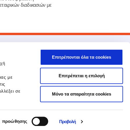
εταιρικών διαδικασιών με
νδεσμοι
EPSILONNET
Επιτρέπονται όλα τα cookies
Στρατηγική Συνεργασία NBG –
οχή
EPSILONNET
Εκπαίδευση
Επιτρέπεται η επιλογή
μας με
Πολιτική Ποιότητας
Πολιτική Ασφάλειας Πληροφοριών
τις
Υποβολή Εσωτερικής Αναφοράς
λλέξει σε
Mόνο τα απαραίτητα cookies
EPSILONNET Accounting Partners
εις
3705000
ς προώθησης
Προβολή