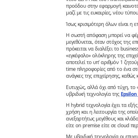
προόδου στην εφαρμογή καινοτό
μαζί με τις ευκαιρίες, νέου τύπου
Ίσως κρισιμότερη όλων είναι η ε
Η σωστή απόφαση μπορεί να φέρει
μεγεθύνεται, όταν στόχος της επ
πρόκειται να διαλέξει το busine
«εγκέφαλο» ολόκληρης της επιχε
αποτελεί το υπ’ αριθμόν 1 ζητού
time πληροφορίες από το ένα στ
ανάγκες της επιχείρησης, καθώς 
Ευτυχώς, αλλά όχι από τύχη, το «
υβριδική τεχνολογία της
Epsilon
Η hybrid τεχνολογία έχει τα εξ
χρήση και η λειτουργία της οποί
ανεξαρτήτως μεγέθους και κλάδο
είτε on premise είτε σε cloud π
Με υβριδική τεχνολογία οι επιχε