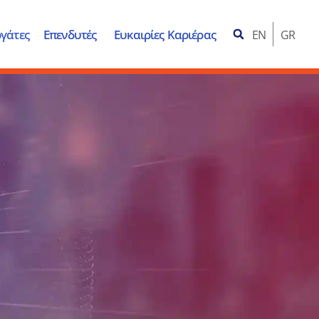
γάτες
Επενδυτές
Ευκαιρίες Καριέρας
EN
GR