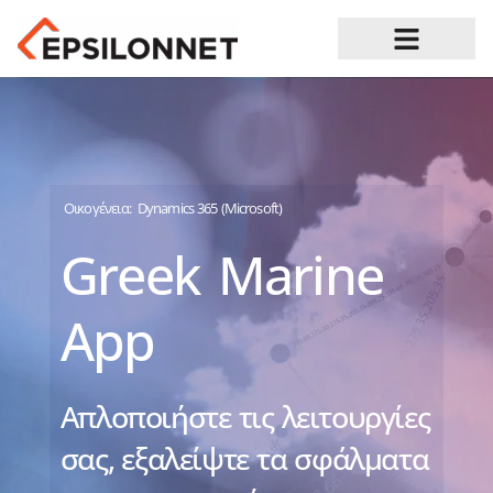
Ευκαιρίες Καριέρας
Οικογένεια:
Dynamics 365 (Microsoft)
Greek Marine
App
Απλοποιήστε τις λειτουργίες
σας, εξαλείψτε τα σφάλματα