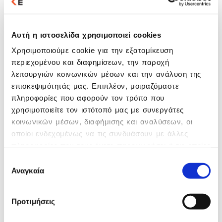
μειώνοντας τα σφάλματα και ενισχύοντας
την παραγωγικότητα.
Αυτή η ιστοσελίδα χρησιμοποιεί cookies
Πλεονεκτήματα
Χρησιμοποιούμε cookie για την εξατομίκευση
Αναβάθμισε τον τρόπο λειτουργίας της
περιεχομένου και διαφημίσεων, την παροχή
επιχείρησής σου! Απόκτησε μοναδικά
λειτουργιών κοινωνικών μέσων και την ανάλυση της
ανταγωνιστικά πλεονεκτήματα που σε οδηγούν
επισκεψιμότητάς μας. Επιπλέον, μοιραζόμαστε
με ασφάλεια στον ψηφιακό σου
πληροφορίες που αφορούν τον τρόπο που
μετασχηματισμό.
χρησιμοποιείτε τον ιστότοπό μας με συνεργάτες
κοινωνικών μέσων, διαφήμισης και αναλύσεων, οι
οποίοι ενδεχομένως να τις συνδυάσουν με άλλες
Δυνατότητες
πληροφορίες που τους έχετε παραχωρήσει ή τις οποίες
έχουν συλλέξει σε σχέση με την από μέρους σας
Επιλογή
Ανακάλυψε τις πλούσιες λειτουργικές
χρήση των υπηρεσιών τους.
Αναγκαία
συγκατάθεσης
δυνατότητες που απλοποιούν την
εκτέλεση των καθημερινών σου εργασιών
και βελτιστοποιούν την αποδοτικότητα της
Προτιμήσεις
επιχείρησής σου!