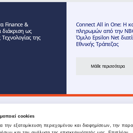
α Finance &
Connect All in One: Η 
α διάκριση ως
πληρωμών από την NBG 
 Τεχνολογίας της
Όμιλο Epsilon Net διατ
Εθνικής Τράπεζας
Μάθε περισσότερα
μοποιεί cookies
Προϊόντα
Δημοφιλείς Σύ
Epsilon Smart
Epsilon Smart
ια την εξατομίκευση περιεχομένου και διαφημίσεων, την παρ
Pylon ERP Hybrid
Epsilon Smart Ergani
μέσων και την ανάλυση της επισκεψιμότητάς μας. Επιπλέον,