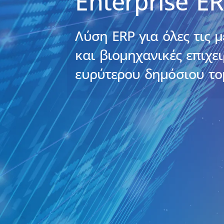
Enterprise E
Λύση ERP για όλες τις μ
και βιομηχανικές επιχει
ευρύτερου δημόσιου το