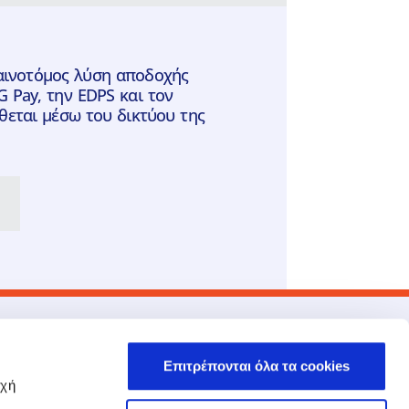
καινοτόμος λύση αποδοχής
Pay, την EDPS και τον
ίθεται μέσω του δικτύου της
νδεσμοι
EPSILONNET
Επιτρέπονται όλα τα cookies
Στρατηγική Συνεργασία NBG –
οχή
EPSILONNET