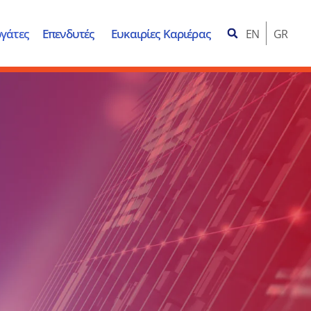
γάτες
Επενδυτές
Ευκαιρίες Καριέρας
EN
GR