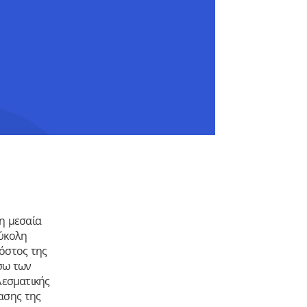
τη μεσαία
εύκολη
όστος της
σω των
λεσματικής
ασης της