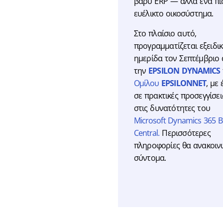
βαρύ ERP — αλλά ένα πι
ευέλικτο οικοσύστημα.
Στο πλαίσιο αυτό,
προγραμματίζεται εξειδι
ημερίδα τον Σεπτέμβριο
την
EPSILON DYNAMICS
Ομίλου
EPSILONNET
, με
σε πρακτικές προσεγγίσει
στις δυνατότητες του
Microsoft Dynamics 365 B
Central.
Περισσότερες
πληροφορίες θα ανακοι
σύντομα.