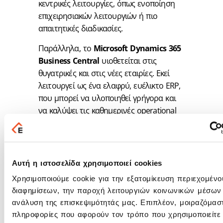
κεντρικές λειτουργίες, όπως ενοποίηση
επιχειρησιακών λειτουργιών ή πιο
απαιτητικές διαδικασίες.
Παράλληλα, το
Microsoft Dynamics 365
Business Central
υιοθετείται στις
θυγατρικές και στις νέες εταιρίες. Εκεί
λειτουργεί ως ένα ελαφρύ, ευέλικτο ERP,
που μπορεί να υλοποιηθεί γρήγορα και
να καλύψει τις καθημερινές operational
ανάγκες.
Οι δύο κόσμοι συνδέονται μέσω
integrations, διασφαλίζοντας:
Αυτή η ιστοσελίδα χρησιμοποιεί cookies
ενιαία εικόνα δεδομένων
Χρησιμοποιούμε cookie για την εξατομίκευση περιεχομένο
ενοποιημένο reporting
διαφημίσεων, την παροχή λειτουργιών κοινωνικών μέσων 
διατήρηση governance και
ανάλυση της επισκεψιμότητάς μας. Επιπλέον, μοιραζόμασ
compliance
πληροφορίες που αφορούν τον τρόπο που χρησιμοποιείτε