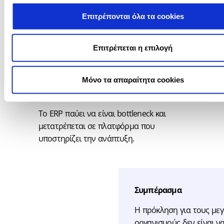
Ακολουθώντας αυτή την προσέγγιση:
Επιτρέπονται όλα τα cookies
μειώνεται δραστικά ο χρόνος
ενσωμάτωσης
Επιτρέπεται η επιλογή
περιορίζεται το κόστος υλοποίησης
αυξάνεται η ευελιξία των
επιχειρησιακών μονάδων
Mόνο τα απαραίτητα cookies
διατηρείται ο κεντρικός έλεγχος
Το ERP παύει να είναι bottleneck και
μετατρέπεται σε πλατφόρμα που
υποστηρίζει την ανάπτυξη.
Συμπέρασμα
Η πρόκληση για τους με
οργανισμούς δεν είναι ν