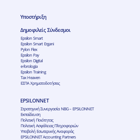
Υποστήριξη
Δημοφιλείς Σύνδεσμοι
Epsilon Smart
Epsilon Smart Ergani
Pylon Flex
Epsilon Pay
Epsilon Digital
e-forologia
Epsilon Training
Tax Heaven
ΕΣΠΑ Χρηματοδοτήσεις
EPSILONNET
Στρατηγική Συνεργασία NBG – EPSILONNET
Εκπαίδευση
Πολιτική Ποιότητας
Πολιτική Ασφάλειας Πληροφοριών
Υποβολή Εσωτερικής Αναφοράς
EPSILONNET Accounting Partners