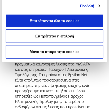
πάροχου.
Ο Πρόεδρος και Διευθύνων
Προβολή
Σύμβουλος της Epsilon Net, κ. Γιάννης
Μίχος τόνισε
:
«Στην Epsilon Net είμαστε σε απόλυτη
Επιτρέπονται όλα τα cookies
ετοιμότητα για να μετατρέψουμε την
πρόκληση του ψηφιακού μετασχηματισμού
Επιτρέπεται η επιλογή
σε ευκαιρία για όλες τις ελληνικές
επιχειρήσεις και τους ελεύθερους
επαγγελματίες. Προβλέψαμε και εργαστήκαμε
Mόνο τα απαραίτητα cookies
εγκαίρως ώστε η σημερινή συγκυρία να μας
βρίσκει στην ευχάριστη θέση να παρέχουμε
πραγματικά καινοτόμες λύσεις στο myDATA
και στις υπηρεσίες Παρόχου Ηλεκτρονικής
Τιμολόγησης. Τα προϊόντα της Epsilon Net
είναι απολύτως προσαρμοσμένα στις
απαιτήσεις της νέας ψηφιακής εποχής, ενώ
προσφέρουμε και νέες υψηλού επιπέδου
υπηρεσίες ως Πιστοποιημένος Πάροχος
Ηλεκτρονικής Τιμολόγησης. Το τεράστιο
ενδιαφέρον για τις λύσεις που προτείνουμε