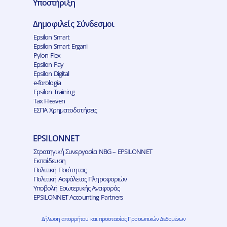
Υποστήριξη
Δημοφιλείς Σύνδεσμοι
Epsilon Smart
Epsilon Smart Ergani
Pylon Flex
Epsilon Pay
Epsilon Digital
e-forologia
Epsilon Training
Tax Heaven
ΕΣΠΑ Χρηματοδοτήσεις
EPSILONNET
Στρατηγική Συνεργασία NBG – EPSILONNET
Εκπαίδευση
Πολιτική Ποιότητας
Πολιτική Ασφάλειας Πληροφοριών
Υποβολή Εσωτερικής Αναφοράς
EPSILONNET Accounting Partners
Δήλωση απορρήτου και προστασίας Προσωπικών Δεδομένων