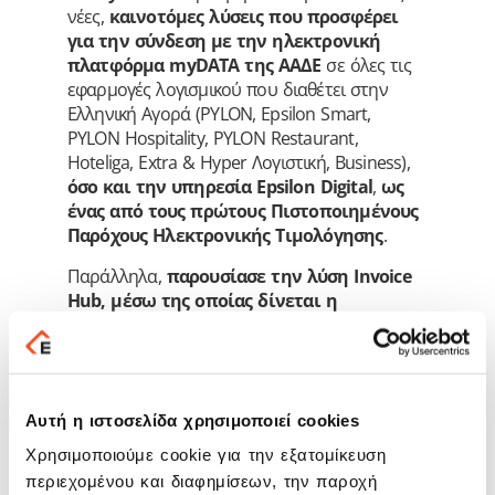
νέες,
καινοτόμες λύσεις που προσφέρει
για την σύνδεση με την ηλεκτρονική
πλατφόρμα myDATA της ΑΑΔΕ
σε όλες τις
εφαρμογές λογισμικού που διαθέτει στην
Ελληνική Αγορά (PYLON, Epsilon Smart,
PYLON Hospitality, PYLON Restaurant,
Hoteliga, Extra & Hyper Λογιστική, Business),
όσο και την υπηρεσία Epsilon Digital
,
ως
ένας από τους πρώτους Πιστοποιημένους
Παρόχους Ηλεκτρονικής Τιμολόγησης
.
Παράλληλα,
παρουσίασε την λύση Ιnvoice
Hub, μέσω της οποίας δίνεται η
δυνατότητα εφαρμογής του myDATA σε
εφαρμογές τρίτων κατασκευαστών.
Τέλος,
στα πλαίσια του ψηφιακού μετασχηματισμού
παρουσίασε την
απόλυτη συνδεσιμότητα
λογιστικών γραφείων και επιχειρήσεων
Αυτή η ιστοσελίδα χρησιμοποιεί cookies
με τις λύσεις της Epsilon Net που
Χρησιμοποιούμε cookie για την εξατομίκευση
προσφέρουν online, αμφίδρομη
περιεχομένου και διαφημίσεων, την παροχή
επικοινωνία των εφαρμογών λογιστικού