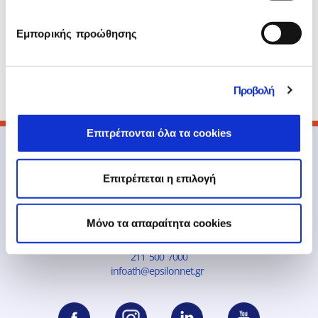
πληρωμών καθώς και Δημοσίου – ΔΕΚΟ.
Στον κόσμο του
PYLON
η εξοικονόμηση
Εμπορικής προώθησης
χρόνου, πόρων και λειτουργιών γίνεται
πραγματικότητα με στρατηγικό
προσανατολισμό και ουσιαστικές συνεργασίες
με ομίλους όπως με την
Τράπεζα Πειραιώς
.
Προβολή
Επιτρέπονται όλα τα cookies
Επιτρέπεται η επιλογή
Mόνο τα απαραίτητα cookies
211 500 7000
infoath@epsilonnet.gr