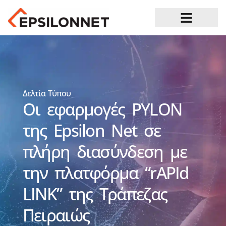
Ευκαιρίες Καριέρας
Δελτία Τύπου
Οι εφαρμογές PYLON
της Epsilon Net σε
πλήρη διασύνδεση με
την πλατφόρμα “rAPId
LINK” της Τράπεζας
Πειραιώς