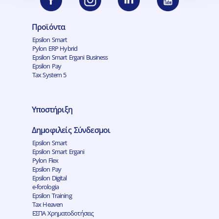
Προϊόντα
Epsilon Smart
Pylon ERP Hybrid
Epsilon Smart Ergani Business
Epsilon Pay
Tax System 5
Υποστήριξη
Δημοφιλείς Σύνδεσμοι
Epsilon Smart
Epsilon Smart Ergani
Pylon Flex
Epsilon Pay
Epsilon Digital
e-forologia
Epsilon Training
Tax Heaven
ΕΣΠΑ Χρηματοδοτήσεις