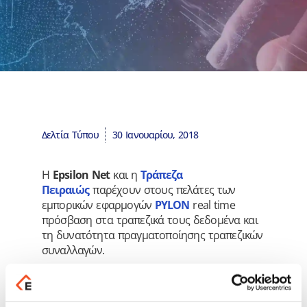
Δελτία Τύπου
30 Ιανουαρίου, 2018
Η
Epsilon Net
και η
Τράπεζα
Πειραιώς
παρέχουν στους πελάτες των
εμπορικών εφαρμογών
PYLON
real time
πρόσβαση στα τραπεζικά τους δεδομένα και
τη δυνατότητα πραγματοποίησης τραπεζικών
συναλλαγών.
Η σύνδεση του
PYLON
με την νέα
πλατφόρμα “rAPId LINK” πραγματοποιεί την
ιδέα του
Open Banking
καινοτομώντας στον