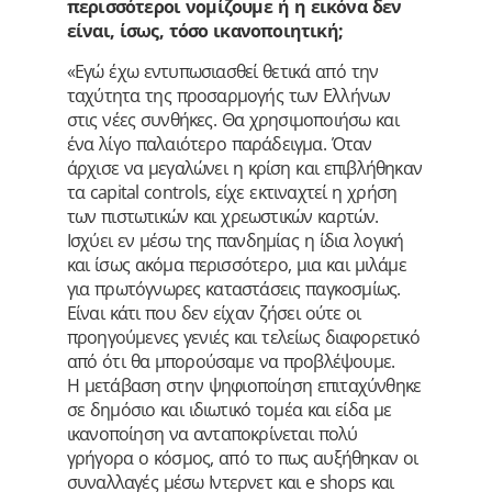
περισσότεροι νομίζουμε ή η εικόνα δεν
είναι, ίσως, τόσο ικανοποιητική;
«Εγώ έχω εντυπωσιασθεί θετικά από την
ταχύτητα της προσαρμογής των Ελλήνων
στις νέες συνθήκες. Θα χρησιμοποιήσω και
ένα λίγο παλαιότερο παράδειγμα. Όταν
άρχισε να μεγαλώνει η κρίση και επιβλήθηκαν
τα capital controls, είχε εκτιναχτεί η χρήση
των πιστωτικών και χρεωστικών καρτών.
Ισχύει εν μέσω της πανδημίας η ίδια λογική
και ίσως ακόμα περισσότερο, μια και μιλάμε
για πρωτόγνωρες καταστάσεις παγκοσμίως.
Είναι κάτι που δεν είχαν ζήσει ούτε οι
προηγούμενες γενιές και τελείως διαφορετικό
από ότι θα μπορούσαμε να προβλέψουμε.
Η μετάβαση στην ψηφιοποίηση επιταχύνθηκε
σε δημόσιο και ιδιωτικό τομέα και είδα με
ικανοποίηση να ανταποκρίνεται πολύ
γρήγορα ο κόσμος, από το πως αυξήθηκαν οι
συναλλαγές μέσω Ιντερνετ και e shops και