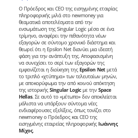
Ο Πρόεδρος και CEO της εισηγμένης εταιρίας
πληροφορικής μιλά στο newmoney για
θεαματικά αποτελέσματα από την
ενσωμάτωση της Singular Logic μέσα σε ένα
τρίμηνο, αναφέρει την πιθανότητα νέων
εξαγορών σε σύντομο χρονικό διάστημα και
θεωρεί ότι η Epsilon Net διανύει μια ιδεατή
φάση για την ανάπτυξη της. Αποφασισμένη
να συνεχίσει το σερί των εξαγορών της
εμφανίζεται η διοίκηση της
Epsilon Net
μετά
το τριπλό «χτύπημα» των τελευταίων μηνών,
με αποκορύφωμα την από κοινού απόκτηση
της ιστορικής
Singular Logic
με την
Space
Hellas
. Σε αυτό το «μέτωπο» δεν αποκλείεται
μάλιστα να υπάρξουν σύντομα νέες
ενδιαφέρουσες εξελίξεις, όπως τονίζει στο
newmoney ο Πρόεδρος και CEO της
εισηγμένης εταιρείας πληροφορικής
Ιωάννης
Μίχος
.