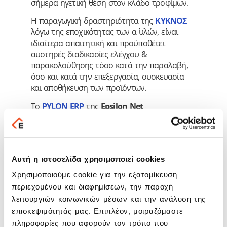
σήμερα ηγετική θέση στον κλάδο τροφίμων.
Η παραγωγική δραστηριότητα της
ΚΥΚΝΟΣ
λόγω της εποχικότητας των α΄ υλών, είναι
ιδιαίτερα απαιτητική και προϋποθέτει
αυστηρές διαδικασίες ελέγχου &
παρακολούθησης τόσο κατά την παραλαβή,
όσο και κατά την επεξεργασία, συσκευασία
και αποθήκευση των προϊόντων.
Το
PYLON ERP
της
Epsilon Net
Α.Ε
. προσφέρει την πλήρη μηχανογραφική
παρακολούθηση της συγκεκριμένης
παραγωγικής διαδικασίας, παρέχοντας
διαδικασίες Ιχνηλασιμότητας,
Αυτή η ιστοσελίδα χρησιμοποιεί cookies
Προγραμματισμού της Παραγωγής, καθώς και
την ολοκληρωμένη Κοστολόγηση των τελικών
Χρησιμοποιούμε cookie για την εξατομίκευση
προϊόντων. Επιπλέον η ενιαία πλατφόρμα
περιεχομένου και διαφημίσεων, την παροχή
του
PYLON
ERP
καλύπτει τις ανάγκες
λειτουργιών κοινωνικών μέσων και την ανάλυση της
ενημέρωσης των Διευθύνσεων Οικονομικού,
επισκεψιμότητάς μας. Επιπλέον, μοιραζόμαστε
Εμπορικού και Marketing, μέσα από τις
πληροφορίες που αφορούν τον τρόπο που