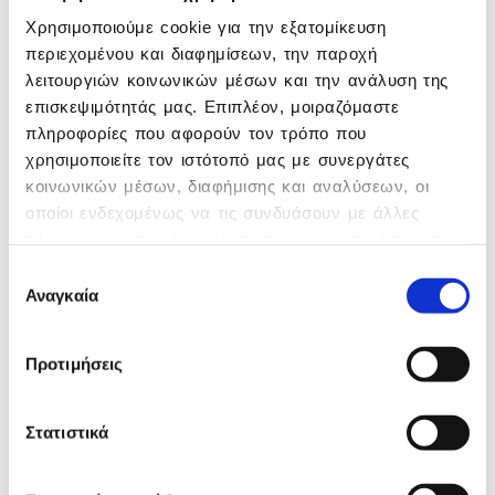
της και απασχολεί πάνω από 400 άτομα. Είναι
Χρησιμοποιούμε cookie για την εξατομίκευση
αξιοσημείωτο ότι το υψηλό επίπεδο των
περιεχομένου και διαφημίσεων, την παροχή
σχέσεων μεταξύ εταιρείας και εργαζομένων
λειτουργιών κοινωνικών μέσων και την ανάλυση της
διατηρήθηκε και ενδυναμώθηκε, καθώς τα
όνειρα και οι φιλοδοξίες του κάθε
επισκεψιμότητάς μας. Επιπλέον, μοιραζόμαστε
εργαζόμενου εναρμονίζονται πλήρως με το
πληροφορίες που αφορούν τον τρόπο που
εταιρικό όραμα.
χρησιμοποιείτε τον ιστότοπό μας με συνεργάτες
κοινωνικών μέσων, διαφήμισης και αναλύσεων, οι
οποίοι ενδεχομένως να τις συνδυάσουν με άλλες
Προκειμένου να το πετύχει αυτό, η
Epsilon
πληροφορίες που τους έχετε παραχωρήσει ή τις οποίες
Net
έχει εφαρμόσει μια σειρά δράσεων με τις
έχουν συλλέξει σε σχέση με την από μέρους σας
Επιλογή
οποίες δείχνει έμπρακτα στους εργαζομένους
χρήση των υπηρεσιών τους.
Αναγκαία
συγκατάθεσης
την αναγνώριση της συμβολής τους στην
επιτυχία της εταιρείας. Ουσιαστική
ανταπόκριση σε οικογενειακά, προσωπικά και
Προτιμήσεις
οικονομικά προβλήματα, σημαντικές αυξήσεις
και χορήγηση bonus ακόμα και μέσα στα
χρόνια της οικονομικής κρίσης, ιδιωτική
Στατιστικά
ασφάλιση και παροχή κάρτας υγείας,
σημαντικές επενδύσεις σε καινούριες