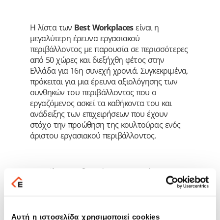
Η λίστα των
Best Workplaces
είναι η
μεγαλύτερη έρευνα εργασιακού
περιβάλλοντος με παρουσία σε περισσότερες
από 50 χώρες και διεξήχθη φέτος στην
Ελλάδα για 16η συνεχή χρονιά. Συγκεκριμένα,
πρόκειται για μια έρευνα αξιολόγησης των
συνθηκών του περιβάλλοντος που ο
εργαζόμενος ασκεί τα καθήκοντα του και
ανάδειξης των επιχειρήσεων που έχουν
στόχο την προώθηση της κουλτούρας ενός
άριστου εργασιακού περιβάλλοντος.
H
Epsilon Net
διαγράφει μια πορεία
αλματώδους ανάπτυξης και είναι σήμερα η
μεγαλύτερη εταιρεία πληροφορικής σε έργα
ιδιωτικού τομέα στην Ελλάδα. Τα τελευταία
χρόνια έχει διπλασιάσει το εργατικό δυναμικό
Αυτή η ιστοσελίδα χρησιμοποιεί cookies