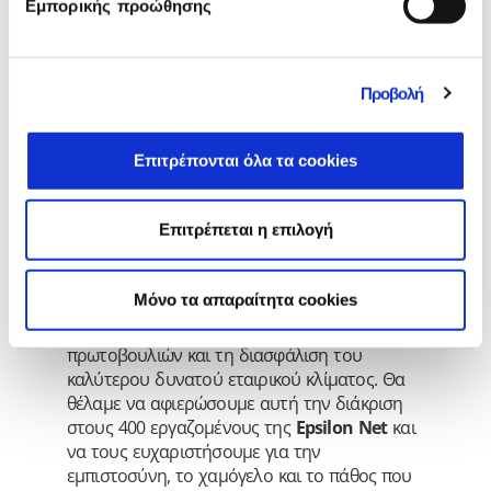
Εμπορικής προώθησης
κτιριακές εγκαταστάσεις σε Αθήνα και
Θεσσαλονίκη, επαγγελματική προοπτική με
εξέλιξη μέσα στον όμιλο και φυσικά δεκάδες
εταιρικές εκδηλώσεις, είναι μερικές από τις
Προβολή
ενέργειες που τη χαρακτηρίζουν όλα αυτά τα
χρόνια.
Επιτρέπονται όλα τα cookies
Η
Γενική Διευθύντρια και Αναπληρώτρια
Επιτρέπεται η επιλογή
Διευθύνουσα Σύμβουλος της Epsilon Net,
κα. Βασιλική Αναγνώστου
δήλωσε:
«Προσπαθούμε καθημερινά να βρισκόμαστε
Mόνο τα απαραίτητα cookies
δίπλα στους εργαζόμενους με στόχο την
καλύτερη επικοινωνία, την ανάδειξη
πρωτοβουλιών και τη διασφάλιση του
καλύτερου δυνατού εταιρικού κλίματος. Θα
θέλαμε να αφιερώσουμε αυτή την διάκριση
στους 400 εργαζομένους της
Epsilon Net
και
να τους ευχαριστήσουμε για την
εμπιστοσύνη, το χαμόγελο και το πάθος που