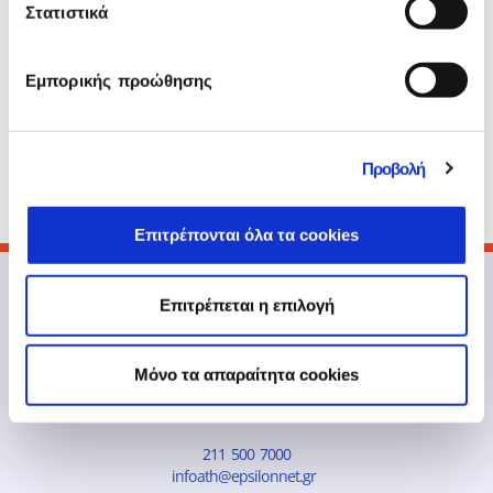
ελληνική αγορά, οι σημαντικές επενδύσεις της
Στατιστικά
εταιρείας κατά την τελευταία 4ετία στο R&D,
το
εξαιρετικό επίπεδο εξυπηρέτησης
πελατών
που οφείλεται στις νέες
Εμπορικής προώθησης
τεχνολογίες που έχουν ενσωματωθεί και,
κυρίως, στο ανθρώπινο δυναμικό της
εταιρείας που αποτελεί και τη μεγάλη μας
Προβολή
περιουσία. Το βραβείο είναι αφιερωμένο σε
όλους αυτούς τους ανθρώπους.»
Επιτρέπονται όλα τα cookies
Επιτρέπεται η επιλογή
Mόνο τα απαραίτητα cookies
211 500 7000
infoath@epsilonnet.gr