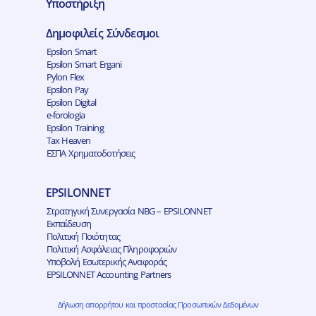
Υποστήριξη
Δημοφιλείς Σύνδεσμοι
Epsilon Smart
Epsilon Smart Ergani
Pylon Flex
Epsilon Pay
Epsilon Digital
e-forologia
Epsilon Training
Tax Heaven
ΕΣΠΑ Χρηματοδοτήσεις
EPSILONNET
Στρατηγική Συνεργασία NBG – EPSILONNET
Εκπαίδευση
Πολιτική Ποιότητας
Πολιτική Ασφάλειας Πληροφοριών
Υποβολή Εσωτερικής Αναφοράς
EPSILONNET Accounting Partners
Δήλωση απορρήτου και προστασίας Προσωπικών Δεδομένων