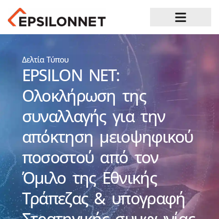
Ευκαιρίες Καριέρας
Δελτία Τύπου
EPSILON NET:
Ολοκλήρωση της
συναλλαγής για την
απόκτηση μειοψηφικού
ποσοστού από τον
Όμιλο της Εθνικής
Τράπεζας & υπογραφή
Στρατηγικής συμφωνίας