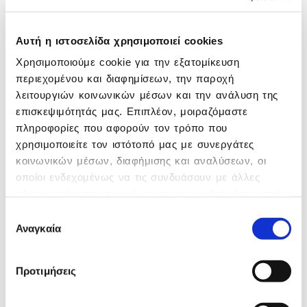
ολοκληρώθηκε η συναλλαγή για την
απόκτηση από την Εθνική Τράπεζα του 7,50%
επί του συνολικού μετοχικού κεφαλαίου της
Αυτή η ιστοσελίδα χρησιμοποιεί cookies
EPSILON NET, σε τιμή €7,49/μετοχή.
Χρησιμοποιούμε cookie για την εξατομίκευση
περιεχομένου και διαφημίσεων, την παροχή
λειτουργιών κοινωνικών μέσων και την ανάλυση της
επισκεψιμότητάς μας. Επιπλέον, μοιραζόμαστε
πληροφορίες που αφορούν τον τρόπο που
χρησιμοποιείτε τον ιστότοπό μας με συνεργάτες
κοινωνικών μέσων, διαφήμισης και αναλύσεων, οι
οποίοι ενδεχομένως να τις συνδυάσουν με άλλες
πληροφορίες που τους έχετε παραχωρήσει ή τις οποίες
έχουν συλλέξει σε σχέση με την από μέρους σας
Επιλογή
χρήση των υπηρεσιών τους.
Αναγκαία
συγκατάθεσης
Παράλληλα, η Εταιρία ανακοινώνει την
υπογραφή μακροχρόνιας, αποκλειστικής
στρατηγικής συμφωνίας συνεργασίας με την
Προτιμήσεις
Εθνική Τράπεζα, με αντικείμενο τον από
κοινού σχεδιασμό, την ανάπτυξη και διάθεση