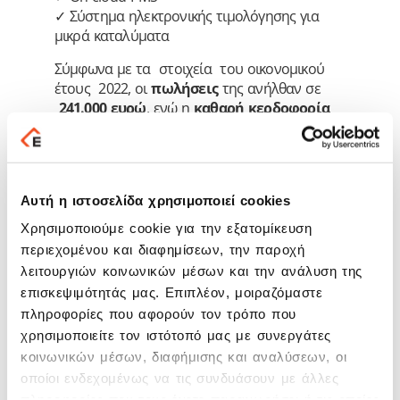
✓ Σύστημα ηλεκτρονικής τιμολόγησης για
μικρά καταλύματα
Σύμφωνα με τα στοιχεία του οικονομικού
έτους 2022, οι
πωλήσεις
της ανήλθαν σε
241.000 ευρώ
, ενώ η
καθαρή κερδοφορία
κυμαίνεται σε ποσοστό άνω του
75% του
κύκλου εργασιών της
. Παράλληλα η εταιρία
έχει
μηδενικό δανεισμό
.
Το συνολικό τίμημα για την εξαγορά
του 60%
Αυτή η ιστοσελίδα χρησιμοποιεί cookies
της εταιρίας
ανήλθε σε
700 χιλ. Ευρώ
, ενώ
Χρησιμοποιούμε cookie για την εξατομίκευση
προβλέπεται και καταβολή EARN OUT BONUS
περιεχομένου και διαφημίσεων, την παροχή
σύμφωνα με τα αποτελέσματα του
λειτουργιών κοινωνικών μέσων και την ανάλυση της
επιχειρησιακού της σχεδίου. Αξίζει να
επισκεψιμότητάς μας. Επιπλέον, μοιραζόμαστε
σημειωθεί ότι ο ιδρυτής της εταιρίας, κ.
πληροφορίες που αφορούν τον τρόπο που
Αθανάσιος Τσιλιβής θα κατέχει το υπόλοιπο
40% της
ΝΕΤΕΡΑ
και θα συνεχίσει να έχει την
χρησιμοποιείτε τον ιστότοπό μας με συνεργάτες
ευθύνη ανάπτυξης των προϊόντων και
κοινωνικών μέσων, διαφήμισης και αναλύσεων, οι
εργασιών της εταιρίας.
οποίοι ενδεχομένως να τις συνδυάσουν με άλλες
Η κίνηση αυτή έρχεται σε συνέχεια των
πληροφορίες που τους έχετε παραχωρήσει ή τις οποίες