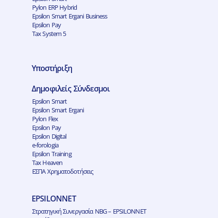
Pylon ERP Hybrid
Epsilon Smart Ergani Business
Epsilon Pay
Tax System 5
Υποστήριξη
Δημοφιλείς Σύνδεσμοι
Epsilon Smart
Epsilon Smart Ergani
Pylon Flex
Epsilon Pay
Epsilon Digital
e-forologia
Epsilon Training
Tax Heaven
ΕΣΠΑ Χρηματοδοτήσεις
EPSILONNET
Στρατηγική Συνεργασία NBG – EPSILONNET