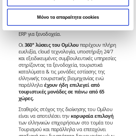
στην Ελλάδα παρέχοντας ένα πλήρες
portfolio προϊόντων & υπηρεσιών που
περιλαμβάνει λύσεις PMS, Channel Manager,
Mόνο τα απαραίτητα cookies
Booking Engine, Revenue Management, B2B,
Digital Marketing, Payroll & HRM Systems και
ERP για ξενοδοχεία.
Οι
360°
λύσεις του Ομίλου
παρέχουν πλήρη
ευελιξία, cloud τεχνολογία, υποστήριξη 24/7
και εξειδικευμένες συμβουλευτικές υπηρεσίες
στηρίζοντας τα ξενοδοχεία, τουριστικά
καταλύματα & τις μονάδες εστίασης της
ελληνικής τουριστικής βιομηχανίας ενώ
παράλληλα
έχουν ήδη επιλεγεί από
τουριστικές μονάδες σε πάνω από 65
χώρες.
Σταθερός στόχος της διοίκησης του Ομίλου
είναι να αποτελέσει την
κορυφαία επιλογή
των ελληνικών επιχειρήσεων στο τομέα του
Τουρισμού και παράλληλα να επιταχύνει