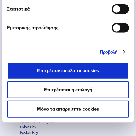
211 500 7000
infoath@epsilonnet.gr
Στατιστικά
Εμπορικής προώθησης
Προϊόντα
Epsilon Smart
Προβολή
Pylon ERP Hybrid
Epsilon Smart Ergani Business
Epsilon Pay
Επιτρέπονται όλα τα cookies
Tax System 5
Επιτρέπεται η επιλογή
Υποστήριξη
Δημοφιλείς Σύνδεσμοι
Mόνο τα απαραίτητα cookies
Epsilon Smart
Epsilon Smart Ergani
Pylon Flex
Epsilon Pay