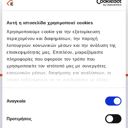
Αυτή η ιστοσελίδα χρησιμοποιεί cookies
Χρησιμοποιούμε cookie για την εξατομίκευση
περιεχομένου και διαφημίσεων, την παροχή
λειτουργιών κοινωνικών μέσων και την ανάλυση της
επισκεψιμότητάς μας. Επιπλέον, μοιραζόμαστε
πληροφορίες που αφορούν τον τρόπο που
1/8
χρησιμοποιείτε τον ιστότοπό μας με συνεργάτες
κοινωνικών μέσων, διαφήμισης και αναλύσεων, οι
οποίοι ενδεχομένως να τις συνδυάσουν με άλλες
πληροφορίες που τους έχετε παραχωρήσει ή τις οποίες
έχουν συλλέξει σε σχέση με την από μέρους σας
Επιλογή
χρήση των υπηρεσιών τους.
Αναγκαία
συγκατάθεσης
Προτιμήσεις