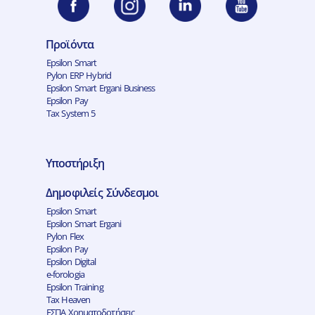
Προϊόντα
Epsilon Smart
Pylon ERP Hybrid
Epsilon Smart Ergani Business
Epsilon Pay
Tax System 5
Υποστήριξη
Δημοφιλείς Σύνδεσμοι
Epsilon Smart
Epsilon Smart Ergani
Pylon Flex
Epsilon Pay
Epsilon Digital
e-forologia
Epsilon Training
Tax Heaven
ΕΣΠΑ Χρηματοδοτήσεις