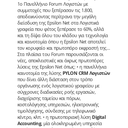
1ο Πανελλήνιο Forum Λογιστών με
συμμετοχές που ξεπέρασαν τις 1.800,
αποδεικνύοντας περίτρανα την μεγάλη
διείσδυση της Epsilon Net στα Λογιστικά
γραφεία που φέτος ξεπέρασε το 60%, αλλά
και τη δίψα όλου του κλάδου για τεχνολογία
και καινοτομία όπου η Epsilon Net αποτελεί
τον κορυφαίο και πρωτοπόρο εκφραστή της…
Στα πλαίσια του Forum παρουσιάζονται οι
νέες, αποκλειστικές και άκρως πρωτοπόρες
λύσεις της Epsilon Net όπως: • η πανελλήνια
καινοτομία της λύσης
PYLON CRM Λογιστών
που δίνει άλλη διάσταση στον τρόπο
οργάνωσης ενός λογιστικού γραφείου με
σύγχρονες διαδικασίες ροής εργασιών,
διαχείρισης ταμείου και πόρων,
κοστολόγησης υπηρεσιών, ηλεκτρονικής
τιμολόγησης, σύνδεσης με τηλεφωνικό
κέντρο, κλπ. • η πρωτοποριακή λύση
Digital
Accounting
, μία ολοκληρωμένη υπηρεσία