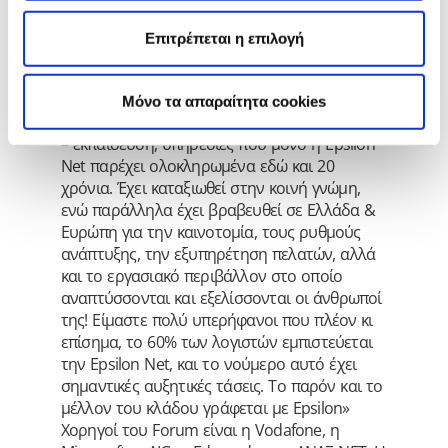
λογιστών στην Αθήνα και άλλων 800 στη
Θεσσαλονίκη, αποτελεί επιβράβευση και
Επιτρέπεται η επιλογή
συνάμα μεγάλη ευθύνη. Αποτελεί όμως και
αποδοχή των μοναδικών προνομίων που
παρέχονται σε αυτούς από το 3πτυχο
Mόνο τα απαραίτητα cookies
μηχανοργάνωση – επιστημονική υποστήριξη
– εκπαίδευση, υπηρεσίες που μόνο η Epsilon
Net παρέχει ολοκληρωμένα εδώ και 20
χρόνια. Έχει καταξιωθεί στην κοινή γνώμη,
ενώ παράλληλα έχει βραβευθεί σε Ελλάδα &
Ευρώπη για την καινοτομία, τους ρυθμούς
ανάπτυξης, την εξυπηρέτηση πελατών, αλλά
και το εργασιακό περιβάλλον στο οποίο
αναπτύσσονται και εξελίσσονται οι άνθρωποί
της! Είμαστε πολύ υπερήφανοι που πλέον κι
επίσημα, το 60% των λογιστών εμπιστεύεται
την Epsilon Net, και το νούμερο αυτό έχει
σημαντικές αυξητικές τάσεις. Το παρόν και το
μέλλον του κλάδου γράφεται με Epsilon»
Χορηγοί του Forum είναι η Vodafone, η