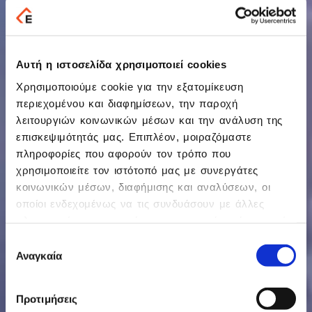
Αυτή η ιστοσελίδα χρησιμοποιεί cookies
Χρησιμοποιούμε cookie για την εξατομίκευση
περιεχομένου και διαφημίσεων, την παροχή
λειτουργιών κοινωνικών μέσων και την ανάλυση της
επισκεψιμότητάς μας. Επιπλέον, μοιραζόμαστε
πληροφορίες που αφορούν τον τρόπο που
χρησιμοποιείτε τον ιστότοπό μας με συνεργάτες
κοινωνικών μέσων, διαφήμισης και αναλύσεων, οι
οποίοι ενδεχομένως να τις συνδυάσουν με άλλες
πληροφορίες που τους έχετε παραχωρήσει ή τις οποίες
έχουν συλλέξει σε σχέση με την από μέρους σας
Επιλογή
χρήση των υπηρεσιών τους.
Αναγκαία
συγκατάθεσης
Προτιμήσεις
Δελτία Τύπου – Συνεντεύξεις