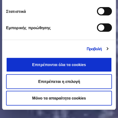
Μάθε τα πάντα για τον
Στατιστικά
Όμιλο EPSILONNET και
τις δραστηριότητές μας
Εμπορικής προώθησης
Προβολή
Επιτρέπονται όλα τα cookies
Επιτρέπεται η επιλογή
Mόνο τα απαραίτητα cookies