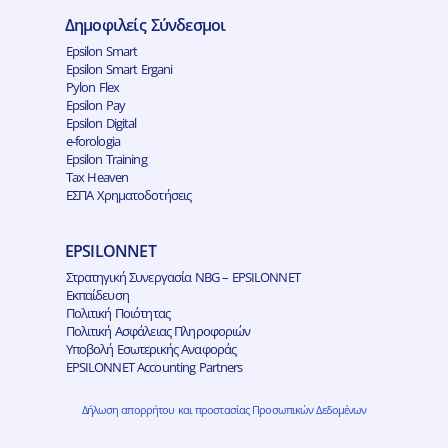
Δημοφιλείς Σύνδεσμοι
Epsilon Smart
Epsilon Smart Ergani
Pylon Flex
Epsilon Pay
Epsilon Digital
e-forologia
Epsilon Training
Tax Heaven
ΕΣΠΑ Χρηματοδοτήσεις
EPSILONNET
Στρατηγική Συνεργασία NBG – EPSILONNET
Εκπαίδευση
Πολιτική Ποιότητας
Πολιτική Ασφάλειας Πληροφοριών
Υποβολή Εσωτερικής Αναφοράς
EPSILONNET Accounting Partners
Δήλωση απορρήτου και προστασίας Προσωπικών Δεδομένων