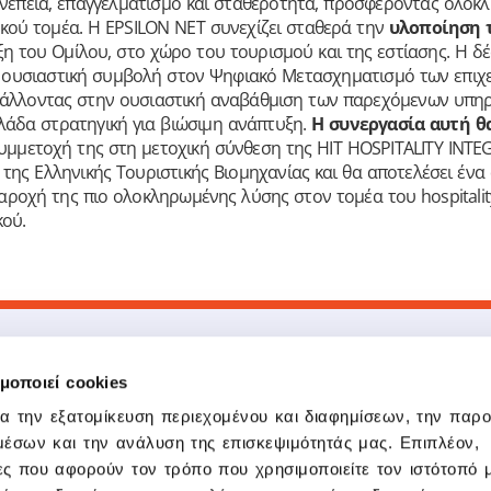
συνέπεια, επαγγελματισμό και σταθερότητα, προσφέροντας ολοκ
ιακού τομέα. Η EPSILON ΝΕΤ συνεχίζει σταθερά την
υλοποίηση 
η του Ομίλου, στο χώρο του τουρισμού και της εστίασης. Η δ
 η ουσιαστική συμβολή στον Ψηφιακό Μετασχηματισμό των επιχ
λλοντας στην ουσιαστική αναβάθμιση των παρεχόμενων υπηρ
λλάδα στρατηγική για βιώσιμη ανάπτυξη.
Η συνεργασία αυτή θ
 συμμετοχή της στη μετοχική σύνθεση της HIT HOSPITALITY INT
ης Ελληνικής Τουριστικής Βιομηχανίας και θα αποτελέσει ένα
παροχή της πιο ολοκληρωμένης λύσης στον τομέα του hospitali
κού.
μοποιεί cookies
Προϊόντα
Δημοφιλείς Σύ
Epsilon Smart
Epsilon Smart
ια την εξατομίκευση περιεχομένου και διαφημίσεων, την παρ
Pylon ERP Hybrid
Epsilon Smart Ergani
μέσων και την ανάλυση της επισκεψιμότητάς μας. Επιπλέον,
Epsilon Smart Ergani Business
Pylon Flex
ς που αφορούν τον τρόπο που χρησιμοποιείτε τον ιστότοπό 
Epsilon Pay
Epsilon Pay