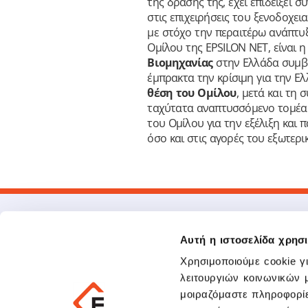
της δράσης της, έχει επιδείξει 
στις επιχειρήσεις του ξενοδοχε
με στόχο την περαιτέρω ανάπτυξ
Ομίλου της EPSILON NET, είναι
Βιομηχανίας
στην Ελλάδα συμβά
έμπρακτα την κρίσιμη για την Ε
θέση του Ομίλου
, μετά και τη
ταχύτατα αναπτυσσόμενο τομέα τ
του Ομίλου για την εξέλιξη και 
όσο και στις αγορές του εξωτερι
Αυτή η ιστοσελίδα χρησι
Χρησιμοποιούμε cookie γ
λειτουργιών κοινωνικών 
μοιραζόμαστε πληροφορίε