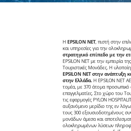
Η
EPSILON NET
, πιστή στην επι
και υπηρεσίες για την ολοκληρ
στρατηγικό επίπεδο με την ετ
EPSILON NET με την εμπειρία της
Τουριστικές Μονάδες. Η υλοποί
EPSILON NET στην ανάπτυξη κ
στην Ελλάδα.
Η EPSILON NET AE,
τομέα, με 370 άτομα προσωπικό σ
επαγγελματίες. Στο χώρο του Το
τις εφαρμογές PYLON HOSPITALITY
αυξανόμενο μερίδιο της εν λόγω 
τους 300 εξουσιοδοτημένους συν
μονάδων άμεσα και αποτελεσματι
ολοκληρωμένων λύσεων πληροφορι