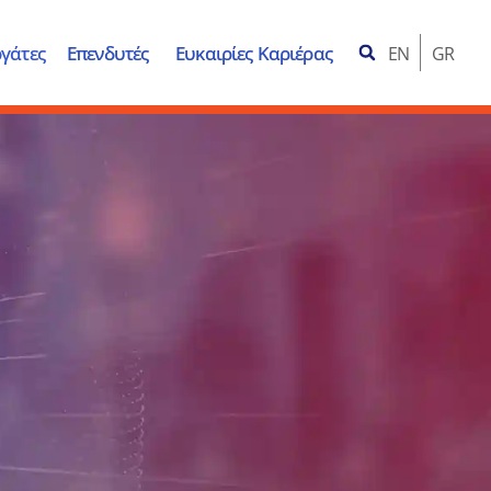
γάτες
Επενδυτές
Ευκαιρίες Καριέρας
EN
GR