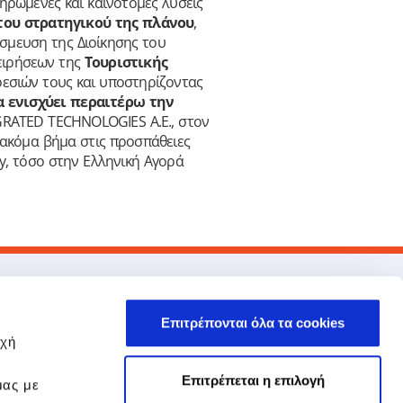
ληρωμένες και καινοτόμες λύσεις
του στρατηγικού της πλάνου
,
έσμευση της Διοίκησης του
ειρήσεων της
Τουριστικής
εσιών τους και υποστηρίζοντας
α ενισχύει περαιτέρω την
EGRATED TECHNOLOGIES A.E., στον
 ακόμα βήμα στις προσπάθειες
ty, τόσο στην Ελληνική Αγορά
νδεσμοι
EPSILONNET
Επιτρέπονται όλα τα cookies
Στρατηγική Συνεργασία NBG –
οχή
EPSILONNET
Εκπαίδευση
Επιτρέπεται η επιλογή
μας με
Πολιτική Ποιότητας