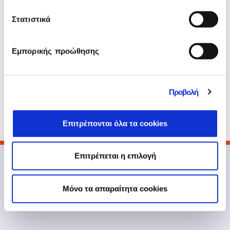
της
SINGULARLOGIC προς την ΤΡΑΠΕΖΑ
Στατιστικά
ΠΕΙΡΑΙΩΣ, ανήλθε στο ποσό των
€18.050.000
και εξοφλήθηκε από τις
αγοράστριες εταιρίες ολοσχερώς.
Εμπορικής προώθησης
Η SINGULARLOGIC μεταβιβάστηκε
απαλλαγμένη από το σύνολο των δανειακών
της υποχρεώσεων προς την ΤΡΑΠΕΖΑ
Προβολή
ΠΕΙΡΑΙΩΣ και τη MIG, ενώ την 31/12/2020 τα
ταμειακά της διαθέσιμα ανήλθαν περίπου σε
2 εκ. ευρώ.
Επιτρέπονται όλα τα cookies
Επιτρέπεται η επιλογή
Mόνο τα απαραίτητα cookies