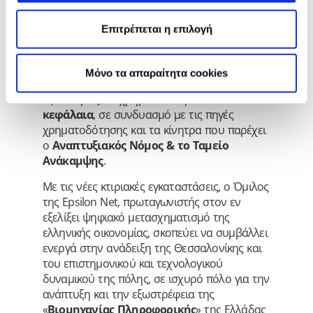
Η εταιρία θα πετύχει σημαντική μείωση στα
Επιτρέπεται η επιλογή
έξοδα μισθώσεων από τη μετακόμιση σε
ιδιόκτητες κτιριακές εγκαταστάσεις ενώ το
κόστος της ανακατασκευής και διαμόρφωσής
Mόνο τα απαραίτητα cookies
τους και ο απαραίτητος τεχνολογικός
εξοπλισμός, θα χρηματοδοτηθούν από
ίδια
κεφάλαια
, σε συνδυασμό με τις πηγές
χρηματοδότησης και τα κίνητρα που παρέχει
ο
Αναπτυξιακός Νόμος & το Ταμείο
Ανάκαμψης
.
Με τις νέες κτιριακές εγκαταστάσεις, ο Όμιλος
της Epsilon Net, πρωταγωνιστής στον εν
εξελίξει ψηφιακό μετασχηματισμό της
ελληνικής οικονομίας, σκοπεύει να συμβάλλει
ενεργά στην ανάδειξη της Θεσσαλονίκης και
του επιστημονικού και τεχνολογικού
δυναμικού της πόλης, σε ισχυρό πόλο για την
ανάπτυξη και την εξωστρέφεια της
«
Βιομηχανίας Πληροφορικής
» της Ελλάδας