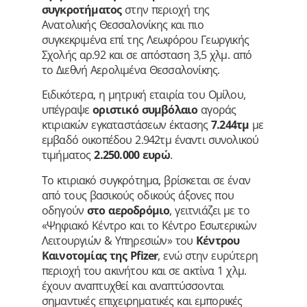
συγκροτήματος
στην περιοχή της
Ανατολικής Θεσσαλονίκης και πιο
συγκεκριμένα επί της Λεωφόρου Γεωργικής
Σχολής αρ.92 και σε απόσταση 3,5 χλμ. από
το Διεθνή Αερολιμένα Θεσσαλονίκης.
Ειδικότερα, η μητρική εταιρία του Ομίλου,
υπέγραψε
οριστικό συμβόλαιο
αγοράς
κτιριακών εγκαταστάσεων έκτασης
7.244τμ
με
εμβαδό οικοπέδου 2.942τμ έναντι συνολικού
τιμήματος
2.250.000 ευρώ
.
Το κτιριακό συγκρότημα, βρίσκεται σε έναν
από τους βασικούς οδικούς άξονες που
οδηγούν
στο αεροδρόμιο
, γειτνιάζει με το
«Ψηφιακό Κέντρο και το Κέντρο Εσωτερικών
Λειτουργιών & Υπηρεσιών» του
Κέντρου
Καινοτομίας της Pfizer
, ενώ στην ευρύτερη
περιοχή του ακινήτου και σε ακτίνα 1 χλμ.
έχουν αναπτυχθεί και αναπτύσσονται
σημαντικές επιχειρηματικές και εμπορικές