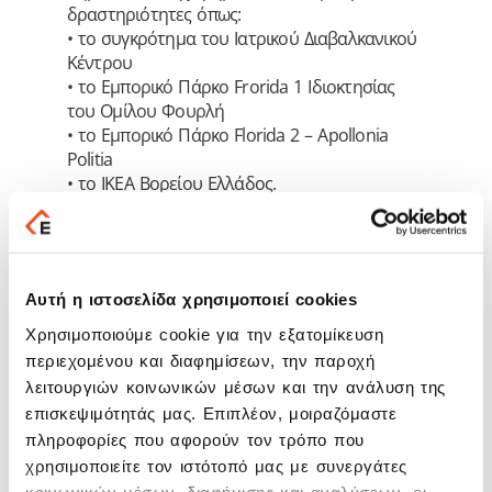
δραστηριότητες όπως:
• το συγκρότημα του Ιατρικού Διαβαλκανικού
Κέντρου
• το Εμπορικό Πάρκο Frorida 1 Ιδιοκτησίας
του Ομίλου Φουρλή
• το Εμπορικό Πάρκο Florida 2 – Apollonia
Politia
• τo IKEA Βορείου Ελλάδος.
Επίσης, σε κοντινή απόσταση από το κτίριο,
βρίσκεται η «Τεχνόπολη Θεσσαλονίκης» και
το υπό ίδρυση τεχνολογικό πάρκο
Θεσσαλονίκης «Thess INTEC».
Αυτή η ιστοσελίδα χρησιμοποιεί cookies
Η εταιρία έχει ήδη ξεκινήσει την μελέτη
Χρησιμοποιούμε cookie για την εξατομίκευση
αξιοποίησης του ακινήτου και της
περιεχομένου και διαφημίσεων, την παροχή
ανακατασκευής του, σύμφωνα με τις
λειτουργιών κοινωνικών μέσων και την ανάλυση της
απαραίτητες τεχνολογικές και αρχιτεκτονικές
επισκεψιμότητάς μας. Επιπλέον, μοιραζόμαστε
προδιαγραφές. Στο νέο κτιριακό συγκρότημα,
το οποίο θα διαθέτει σύγχρονες υποδομές
πληροφορίες που αφορούν τον τρόπο που
υψηλής ποιότητας, θα μετεγκατασταθούν
χρησιμοποιείτε τον ιστότοπό μας με συνεργάτες
όλες οι λειτουργίες της έδρας της
κοινωνικών μέσων, διαφήμισης και αναλύσεων, οι