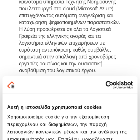
καινοτόμα υπηρεσία Τεχνητής Νοημοσύνης
που λειτουργεί στο cloud (Microsoft Azure)
επιτυγχάνoντας αυτόματη αναγνώριση και
καταχώρηση ψηφιοποιημένων παραστατικών.
Η λύση προσφέρεται σε όλα τα Λογιστικά
Γραφεία της ελληνικής αγοράς και τα
λογιστήρια ελληνικών επιχειρήσεων με
ευρύτατη ανταπόκριση, καθώς συμβάλλει
σημαντικά στην απαλλαγή από χρονοβόρες
εργασίες ρουτίνας και την ουσιαστική
αναβάθμιση του λογιστικού έργου.
Ακόμη μία
Χρυσή
διάκριση για τον
Όμιλο
Epsilon Net
ήρθε στην κατηγορία «Υπηρεσίες
ηλεκτρονικής τιμολόγησης» για τη
λύση
«Ηλεκτρονική Τιμολόγηση με την
Αυτή η ιστοσελίδα χρησιμοποιεί cookies
Εγγύηση της Epsilon Net»
. Η
πλατφόρμα
Epsilon Digital
είναι από τις
Χρησιμοποιούμε cookie για την εξατομίκευση
πρώτες λύσεις που πιστοποιήθηκαν από την
περιεχομένου και διαφημίσεων, την παροχή
Α.Α.Δ.Ε. ως Πάροχος Υπηρεσιών Ηλεκτρονικής
λειτουργιών κοινωνικών μέσων και την ανάλυση της
Έκδοσης. Πρόκειται για μία
επισκεψιμότητάς μας. Επιπλέον, μοιραζόμαστε