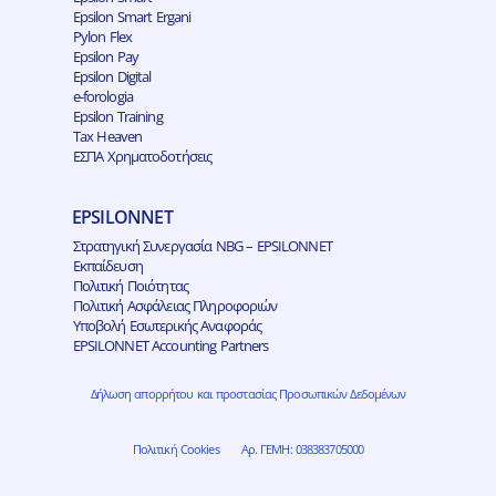
Epsilon Smart Ergani
Pylon Flex
Epsilon Pay
Epsilon Digital
e-forologia
Epsilon Training
Tax Heaven
ΕΣΠΑ Χρηματοδοτήσεις
EPSILONNET
Στρατηγική Συνεργασία NBG – EPSILONNET
Εκπαίδευση
Πολιτική Ποιότητας
Πολιτική Ασφάλειας Πληροφοριών
Υποβολή Εσωτερικής Αναφοράς
EPSILONNET Accounting Partners
Δήλωση απορρήτου και προστασίας Προσωπικών Δεδομένων
Πολιτική Cookies
Αρ. ΓΕΜΗ: 038383705000