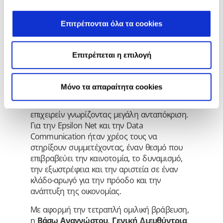
που δραστηριοποιείται σε 3 business units,
Epsilon Net Software, Epsilon Net Network και
Επιτρέπονται όλα τα cookies
Epsilon Net Training, αποτελώντας έναν one-
stop-shop προορισμό για όλες τις ανάγκες
του σύγχρονου επαγγελματία.
Επιτρέπεται η επιλογή
Να σημειώσουμε ότι ο νεοσύστατος θεσμός
Accounting Awards 2020, τον οποίο
Mόνο τα απαραίτητα cookies
διοργανώνει η Boussias Communications,
ήρθε σε μια κομβική στιγμή για το ελληνικό
επιχειρείν γνωρίζοντας μεγάλη ανταπόκριση.
Για την Epsilon Net και την Data
Communication ήταν χρέος τους να
στηρίξουν συμμετέχοντας, έναν θεσμό που
επιβραβεύει την καινοτομία, το δυναμισμό,
την εξωστρέφεια και την αριστεία σε έναν
κλάδο-αρωγό για την πρόοδο και την
ανάπτυξη της οικονομίας.
Με αφορμή την τετραπλή ομιλική βράβευση,
η
Βάσω Αναγνώστου, Γενική Διευθύντρια